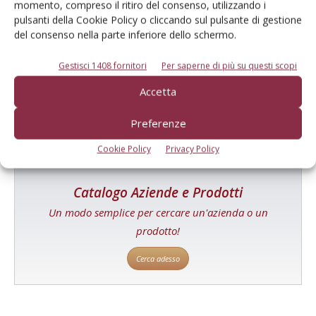
momento, compreso il ritiro del consenso, utilizzando i
pulsanti della Cookie Policy o cliccando sul pulsante di gestione
del consenso nella parte inferiore dello schermo.
E-magazine
Tecniche, prodotti e servizi dalle aziende
Gestisci 1408 fornitori
Per saperne di più su questi scopi
Accetta
Preferenze
Cookie Policy
Privacy Policy
Catalogo Aziende e Prodotti
Un modo semplice per cercare un'azienda o un
prodotto!
Cerca adesso