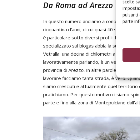
scelte s
Da Roma ad Arezzo
impostaz
pulsanti
In questo numero andiamo a conoscere una di
parte in
cinquantina d’anni, di cui quasi 40 spesi tra c
è particolare sotto diversi profili. Il primo è
specializzato sul biogas abbia la sua sede nat
Vetralla, una decina di chilometri a sud di Viter
lavorativamente parlando, è un vero “nomade”
provincia di Arezzo. In altre parole, 70 km a 
lavorare facciamo tanta strada, è vero. Quan
siamo cresciuti e attualmente quel territorio ci
pratichiamo. Per questo motivo ci siamo spin
parte e fino alla zona di Montepulciano dall’al