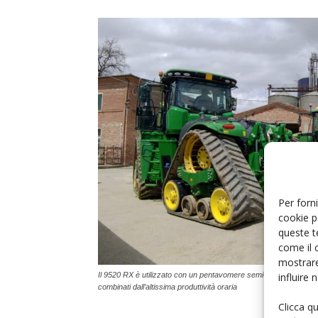
Per forni
cookie p
queste t
come il 
mostrare
influire
Il 9520 RX è utilizzato con un pentavomere semi-portato, un quad
combinati dall’altissima produttività oraria
Clicca q