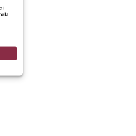
o i
nella