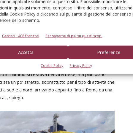
aranno applicate solamente a questo sito. È possibile modificare le
ioni in qualsiasi momento, compreso il ritiro del consenso, utilizzand
 della Cookie Policy o cliccando sul pulsante di gestione del consenso 
 queste imprese. Il titolare è Roberto Rossi, una
feriore dello schermo.
ampi e trattori. La sua ditta, di cui ci occuperemo a breve,
 quello territoriale: si penserebbe che un contoterzista
Gestisci 1408 fornitori
Per saperne di più su questi scopi
urale in Pianura Padana. Al contrario, Rossi vive a
bo. Un laziale a tutti gli effetti, dunque. Che tuttavia,
Accetta
Preferenze
, visto che con i suoi mezzi spazia da Roma alla
Cookie Policy
Privacy Policy
sud e quasi 150 a nord della propria sede naturale. «Per
do iniziammo si restava nel Viterbese, ma pian piano
 sta un po’ stretto, soprattutto per il tipo di attività che
ti a sud e a nord, arrivando appunto fino a Roma da una
tra», spiega.