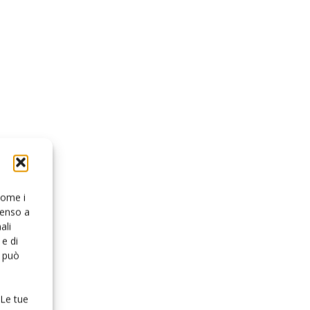
 come i
senso a
ali
e di
o può
 Le tue