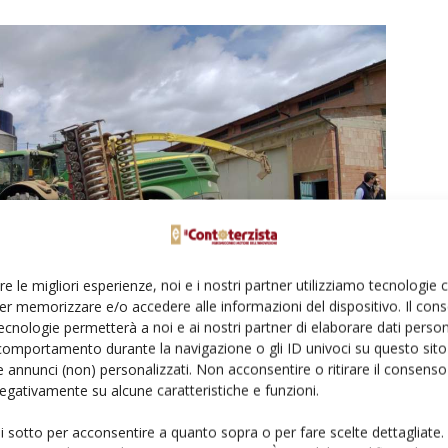
re le migliori esperienze, noi e i nostri partner utilizziamo tecnologie
er memorizzare e/o accedere alle informazioni del dispositivo. Il con
ecnologie permetterà a noi e ai nostri partner di elaborare dati person
comportamento durante la navigazione o gli ID univoci su questo sito 
 annunci (non) personalizzati. Non acconsentire o ritirare il consens
 negativamente su alcune caratteristiche e funzioni.
rivomere trainato per arature fino a 60 cm di profondità e poi con preparatori
ui sotto per acconsentire a quanto sopra o per fare scelte dettagliate.