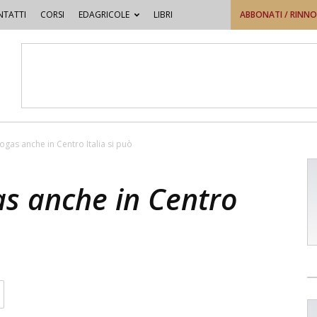
TATTI
CORSI
EDAGRICOLE
LIBRI
ABBONATI / RINN
iogas anche in Centro Italia si può
as anche in Centro