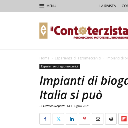
LA RIVISTA
CON
Il
Contoterzista
Home
Esperienze di agromeccanici
Impianti di b
Esperienze di agromeccanici
Impianti di biog
Italia si può
Di
Ottavio Repetti
14 Giugno 2021