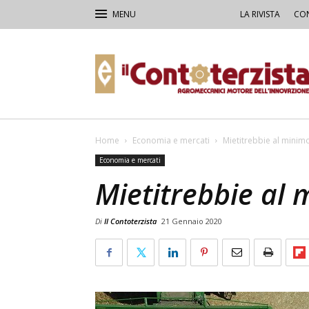
LA RIVISTA
CON
Il
Contoterzista
Home
Economia e mercati
Mietitrebbie al minim
Economia e mercati
Mietitrebbie al 
Di
Il Contoterzista
21 Gennaio 2020