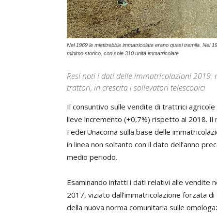
Nel 1969 le mietitrebbie immatricolate erano quasi tremila. Nel 19
minimo storico, con sole 310 unità immatricolate
Resi noti i dati delle immatricolazioni 2019: 
trattori, in crescita i sollevatori telescopici
Il consuntivo sulle vendite di trattrici agricole
lieve incremento (+0,7%) rispetto al 2018. I
FederUnacoma sulla base delle immatricolazion
in linea non soltanto con il dato dell’anno p
medio periodo.
Esaminando infatti i dati relativi alle vendite
2017, viziato dall’immatricolazione forzata di s
della nuova norma comunitaria sulle omologaz