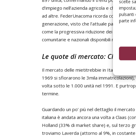
897 unità, confermando il trend positivo di qu
scelte s
d’impiego nell’azienda agricola e che ha evid
impostaz
pulsanti
ad altre. FederUnacoma ricorda come nel Paes
parte in
generazione, visto che l’attuale parco macch
come la progressiva riduzione dei redditi agrico
comunitarie e nazionali disponibili non consenta
Le quote di mercato: Claas in 
Il mercato delle mietitrebbie in Italia ha ragg
1969 si sfiorarono le 3mila immatricolazioni),
volta sotto le 1.000 unità nel 1991. E purtro
termine.
Guardando un po’ più nel dettaglio il mercato 
italiana è andata ancora una volta a Claas (co
Holland (33% di market share) e, sul terzo gr
troviamo Laverda (attorno al 9%, in costante 