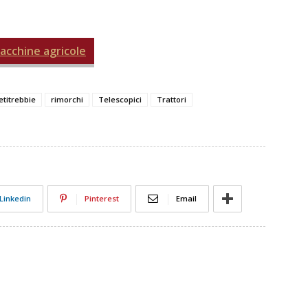
macchine agricole
etitrebbie
rimorchi
Telescopici
Trattori
Linkedin
Pinterest
Email