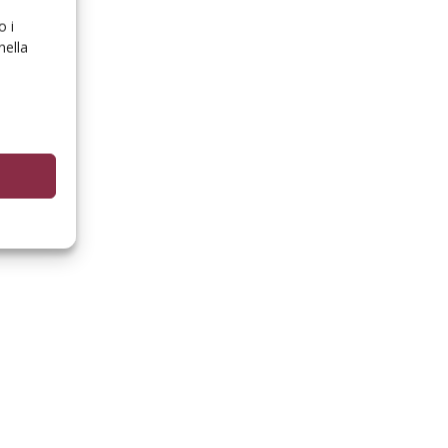
o i
nella