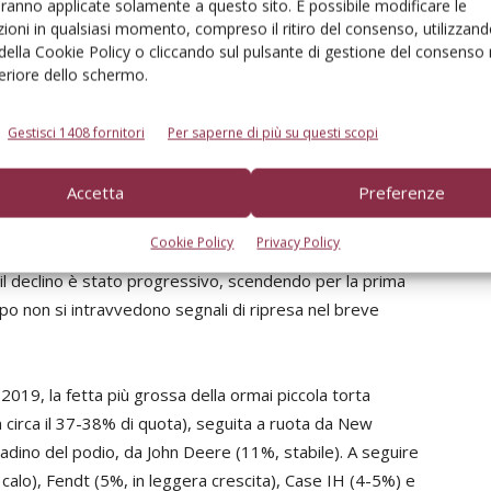
esta tipologia di macchina, che ha una versatilità
aranno applicate solamente a questo sito. È possibile modificare le
enziato in questi anni un andamento più vivace rispetto
ioni in qualsiasi momento, compreso il ritiro del consenso, utilizzand
 della Cookie Policy o cliccando sul pulsante di gestione del consenso 
e vi sia un fabbisogno elevato di tecnologie di nuova
feriore dello schermo.
ine è composto da mezzi in gran parte obsoleti, ma
li e l’utilizzo ancora insufficiente delle risorse
Gestisci 1408 fornitori
Per saperne di più su questi scopi
no di spingere il mercato oltre gli attuali livelli.
Accetta
Preferenze
testa
Cookie Policy
Privacy Policy
iunto il minimo storico. Dopo il boom degli anni 60 (nel
 il declino è stato progressivo, scendendo per la prima
ppo non si intravvedono segnali di ripresa nel breve
2019, la fetta più grossa della ormai piccola torta
n circa il 37-38% di quota), seguita a ruota da New
adino del podio, da John Deere (11%, stabile). A seguire
calo), Fendt (5%, in leggera crescita), Case IH (4-5%) e