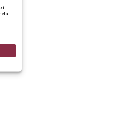
o i
nella