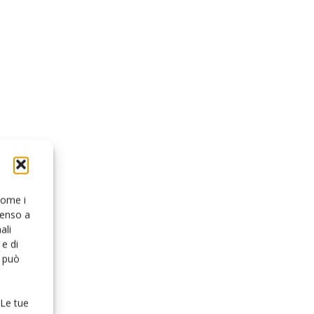
 come i
senso a
ali
e di
o può
 Le tue