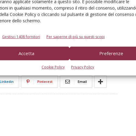
aranno applicate solamente a questo sito. È possibile modificare le
ioni in qualsiasi momento, compreso il ritiro del consenso, utilizzand
10 posti di lavoro; la proprietà e il management sono
 della Cookie Policy o cliccando sul pulsante di gestione del consenso 
oni ai fasti del passato e dare un’ulteriore spinta per
feriore dello schermo.
tra le aziende leader del settore.
Gestisci 1408 fornitori
Per saperne di più su questi scopi
Accetta
Preferenze
Cookie Policy
Privacy Policy
Linkedin
Pinterest
Email