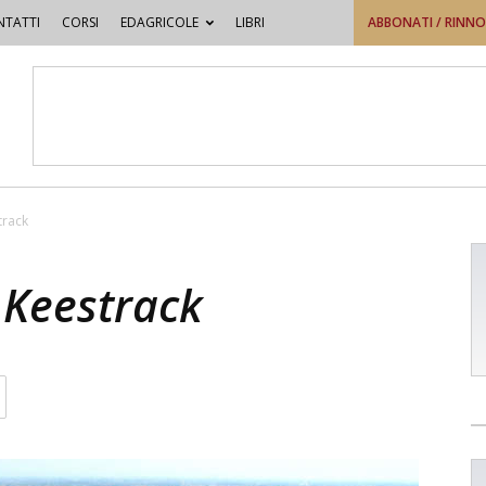
TATTI
CORSI
EDAGRICOLE
LIBRI
ABBONATI / RINN
track
 Keestrack