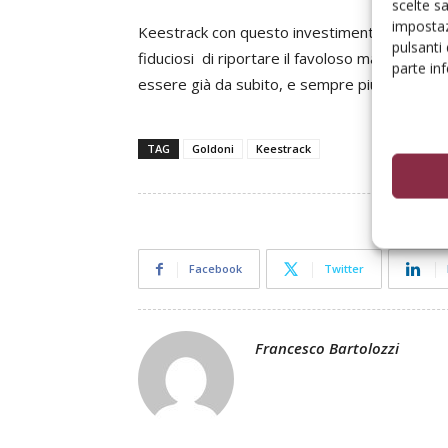
scelte s
impostaz
Keestrack con questo investimento salverà 1
pulsanti
fiduciosi di riportare il favoloso marchio Gold
parte in
essere già da subito, e sempre più in futuro, 
TAG
Goldoni
Keestrack
Facebook
Twitter
Francesco Bartolozzi