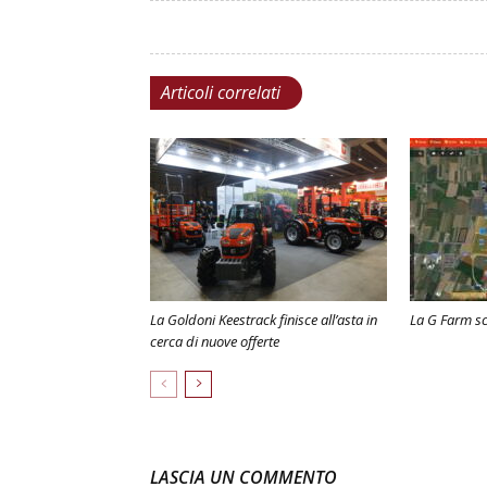
Articoli correlati
La Goldoni Keestrack finisce all’asta in
La G Farm s
cerca di nuove offerte
LASCIA UN COMMENTO