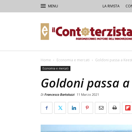
LA RIVISTA
CON
Il
Contoterzista
Home
Economia e mercati
Goldoni passa a Kees
Economia e mercati
Goldoni passa a
Di
Francesco Bartolozzi
11 Marzo 2021