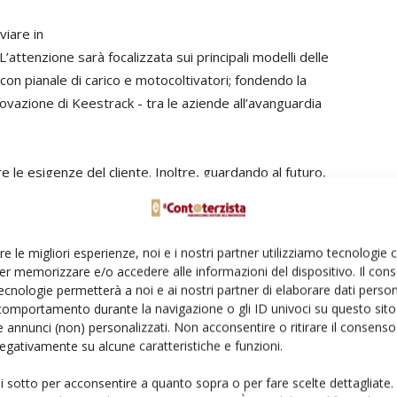
viare in
L’attenzione sarà focalizzata sui principali modelli delle
 con pianale di carico e motocoltivatori; fondendo la
nnovazione di Keestrack - tra le aziende all’avanguardia
e le esigenze del cliente. Inoltre, guardando al futuro,
ttori da campo aperto, già denominata serie K – ha
Italia –. La rete di concessionari Goldoni, in sinergia con
re nuovamente protagonisti i trattori Goldoni, che
re le migliori esperienze, noi e i nostri partner utilizziamo tecnologie
al tradizionale colore rosso/arancione».
er memorizzare e/o accedere alle informazioni del dispositivo. Il con
ecnologie permetterà a noi e ai nostri partner di elaborare dati person
comportamento durante la navigazione o gli ID univoci su questo sito 
Goldoni, storica azienda italiana nata nel 1926, ha
 annunci (non) personalizzati. Non acconsentire o ritirare il consens
di euro e condivide gli stessi valori di Keestrack, azienda
 negativamente su alcune caratteristiche e funzioni.
si e crescere ascoltando le esigenze del mercato e le
ui sotto per acconsentire a quanto sopra o per fare scelte dettagliate.