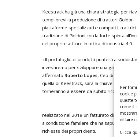
Keestrack ha già una chiara strategia per riav
tempi brevi la produzione di trattori Goldoni. 
piattaforme specializzati e compatti, trattrici
tradizione di Goldoni con la forte spinta all'i
nel proprio settore in ottica di industria 4.0.
«Il portafoglio di prodotti punterà a soddisfar
investiremo per sviluppare una gamma di tra
affermato
Roberto Lopes
, Ceo di Keestrack 
quella di Keestrack, sarà la chiave per rende
Per forni
torneranno a essere da subito riconoscibili d
cookie p
queste t
come il 
mostrare
realizzato nel 2018 un fatturato di 50 milioni 
influire
a conduzione familiare che ha saputo innovar
richieste dei propri clienti.
Clicca q