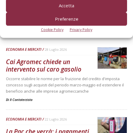
Accetta
Preferenze
Cookie Policy
Privacy Policy
Dalla stessa categoria
ECONOMIA E MERCATI
28 Luglio 2026
Cai Agromec chiede un
intervento sul caro gasolio
Occorre stabilire le norme per la fruizione del credito d'imposta
concesso sugli acquisti del periodo marzo-maggio ed estendere il
beneficio anche alle imprese agromeccaniche
Di
Il Contoterzista
ECONOMIA E MERCATI
22 Luglio 2026
La Pac che verrà: i pagamenti