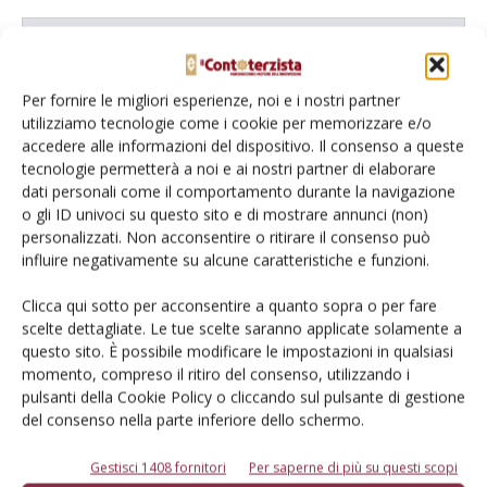
Catalogo Aziende e Prodotti
Un modo semplice per cercare un'azienda o un
Per fornire le migliori esperienze, noi e i nostri partner
prodotto!
utilizziamo tecnologie come i cookie per memorizzare e/o
accedere alle informazioni del dispositivo. Il consenso a queste
Cerca adesso
tecnologie permetterà a noi e ai nostri partner di elaborare
dati personali come il comportamento durante la navigazione
o gli ID univoci su questo sito e di mostrare annunci (non)
personalizzati. Non acconsentire o ritirare il consenso può
influire negativamente su alcune caratteristiche e funzioni.
L'Esperto risponde
Clicca qui sotto per acconsentire a quanto sopra o per fare
I consigli di Terra e Vita agli agricoltori
scelte dettagliate. Le tue scelte saranno applicate solamente a
questo sito. È possibile modificare le impostazioni in qualsiasi
Cerca adesso
momento, compreso il ritiro del consenso, utilizzando i
pulsanti della Cookie Policy o cliccando sul pulsante di gestione
del consenso nella parte inferiore dello schermo.
Gestisci 1408 fornitori
Per saperne di più su questi scopi