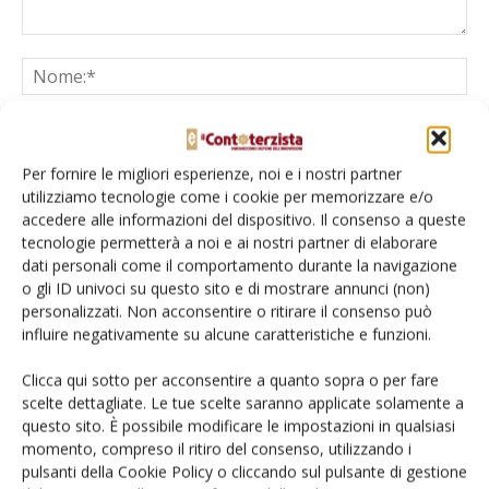
Per fornire le migliori esperienze, noi e i nostri partner
utilizziamo tecnologie come i cookie per memorizzare e/o
accedere alle informazioni del dispositivo. Il consenso a queste
tecnologie permetterà a noi e ai nostri partner di elaborare
Salva il mio nome, email e sito web in questo browser per la
dati personali come il comportamento durante la navigazione
prossima volta che commento.
o gli ID univoci su questo sito e di mostrare annunci (non)
personalizzati. Non acconsentire o ritirare il consenso può
influire negativamente su alcune caratteristiche e funzioni.
Clicca qui sotto per acconsentire a quanto sopra o per fare
scelte dettagliate. Le tue scelte saranno applicate solamente a
questo sito. È possibile modificare le impostazioni in qualsiasi
momento, compreso il ritiro del consenso, utilizzando i
E-magazine
pulsanti della Cookie Policy o cliccando sul pulsante di gestione
Tecniche, prodotti e servizi dalle aziende