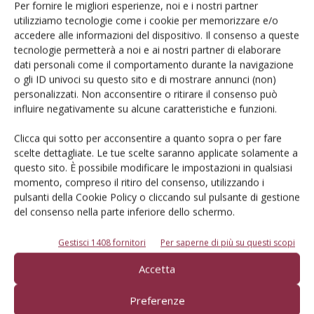
Per fornire le migliori esperienze, noi e i nostri partner
sostenibile, perché significherebbe compromettere questi
utilizziamo tecnologie come i cookie per memorizzare e/o
elementi cruciali che contribuiscono alla qualità e alle
accedere alle informazioni del dispositivo. Il consenso a queste
prestazioni senza pari dei nostri prodotti.
tecnologie permetterà a noi e ai nostri partner di elaborare
dati personali come il comportamento durante la navigazione
o gli ID univoci su questo sito e di mostrare annunci (non)
Come si può essere certi del proprio vantaggio
personalizzati. Non acconsentire o ritirare il consenso può
competitivo, soprattutto in un mercato in rapida
influire negativamente su alcune caratteristiche e funzioni.
evoluzione?
Clicca qui sotto per acconsentire a quanto sopra o per fare
scelte dettagliate. Le tue scelte saranno applicate solamente a
questo sito. È possibile modificare le impostazioni in qualsiasi
momento, compreso il ritiro del consenso, utilizzando i
pulsanti della Cookie Policy o cliccando sul pulsante di gestione
del consenso nella parte inferiore dello schermo.
Gestisci 1408 fornitori
Per saperne di più su questi scopi
Accetta
Preferenze