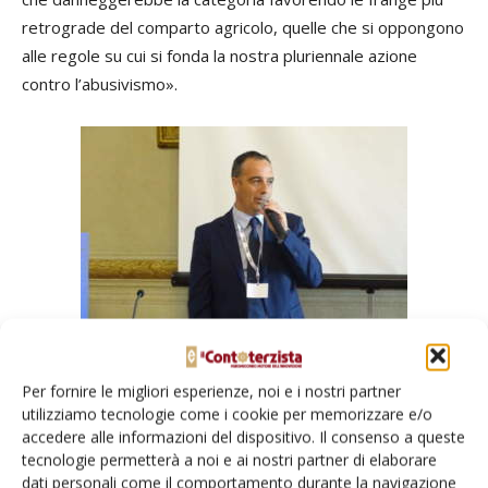
retrograde del comparto agricolo, quelle che si oppongono
alle regole su cui si fonda la nostra pluriennale azione
contro l’abusivismo».
Roberto Rinaldin
Per fornire le migliori esperienze, noi e i nostri partner
utilizziamo tecnologie come i cookie per memorizzare e/o
accedere alle informazioni del dispositivo. Il consenso a queste
Su questo tema è intervenuto anche
Roberto Rinaldin
,
tecnologie permetterà a noi e ai nostri partner di elaborare
presidente FederAcma. «È semplicemente vergognoso che
dati personali come il comportamento durante la navigazione