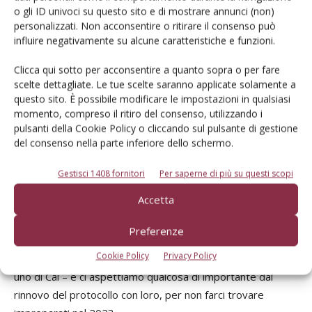
dopo l’emanazione della legge nel 2015 ancora si sia in
o gli ID univoci su questo sito e di mostrare annunci (non)
attesa del decreto attuativo – ha detto il presidente dei
personalizzati. Non acconsentire o ritirare il consenso può
concessionari di macchine agricole – . Faccio appello alla
influire negativamente su alcune caratteristiche e funzioni.
forza politica di Coldiretti, che mi risulta essersi espressa a
Clicca qui sotto per acconsentire a quanto sopra o per fare
favore della revisione, perché faccia sentire la propria voce
scelte dettagliate. Le tue scelte saranno applicate solamente a
al fine di sbloccare definitivamente questa situazione
questo sito. È possibile modificare le impostazioni in qualsiasi
farsesca. Invito, poi, gli agromeccanici, che nel 2021 hanno
momento, compreso il ritiro del consenso, utilizzando i
pulsanti della Cookie Policy o cliccando sul pulsante di gestione
sfruttato molto il Credito 4.0, a impegnarsi nella
del consenso nella parte inferiore dello schermo.
produzione e condivisione dei dati che oggi sono disponibili
con le nuove tecnologie, facendosi pagare di più dagli
Gestisci 1408 fornitori
Per saperne di più su questi scopi
agricoltori per il servizio aggiuntivo che offrono loro. Da
Accetta
parte nostra, stiamo realizzando un portale per
collezionare questi dati».
Preferenze
A proposito di Coldiretti, «è stata l’unica categoria che ha
Cookie Policy
Privacy Policy
dimostrato di poterci comprendere – ha ribadito il numero
uno di Cai – e ci aspettiamo qualcosa di importante dal
rinnovo del protocollo con loro, per non farci trovare