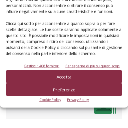
personalizzati. Non acconsentire o ritirare il consenso può
influire negativamente su alcune caratteristiche e funzioni.
Clicca qui sotto per acconsentire a quanto sopra o per fare
scelte dettagliate. Le tue scelte saranno applicate solamente a
questo sito. È possibile modificare le impostazioni in qualsiasi
Salva il mio nome, email e sito web in questo browser per la
momento, compreso il ritiro del consenso, utilizzando i
prossima volta che commento.
pulsanti della Cookie Policy o cliccando sul pulsante di gestione
del consenso nella parte inferiore dello schermo.
Gestisci 1408 fornitori
Per saperne di più su questi scopi
Accetta
Preferenze
E-magazine
Cookie Policy
Privacy Policy
Tecniche, prodotti e servizi dalle aziende