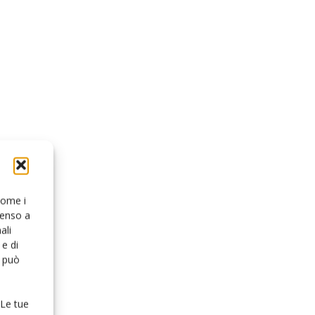
 come i
senso a
ali
e di
o può
 Le tue