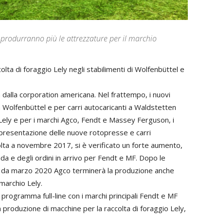
produrranno più le attrezzature per il marchio
lta di foraggio Lely negli stabilimenti di Wolfenbüttel e
dalla corporation americana. Nel frattempo, i nuovi
 Wolfenbüttel e per carri autocaricanti a Waldstetten
 Lely e per i marchi Agco, Fendt e Massey Ferguson, i
 presentazione delle nuove rotopresse e carri
volta a novembre 2017, si è verificato un forte aumento,
da e degli ordini in arrivo per Fendt e MF. Dopo le
Lely, da marzo 2020 Agco terminerà la produzione anche
 marchio Lely.
 programma full-line con i marchi principali Fendt e MF
 produzione di macchine per la raccolta di foraggio Lely,