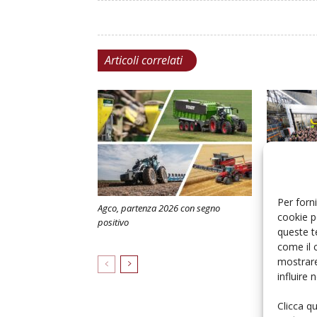
Articoli correlati
Per forni
Agco, partenza 2026 con segno
Claas amplia
cookie p
positivo
assemblaggio
queste t
Woippy
come il 
mostrare
influire
Clicca q