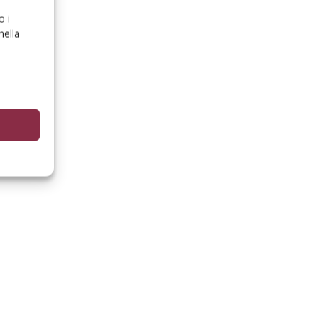
o i
nella