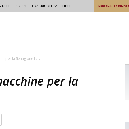
TATTI
CORSI
EDAGRICOLE
LIBRI
ABBONATI / RINN
ne per la fienagione Lely
macchine per la