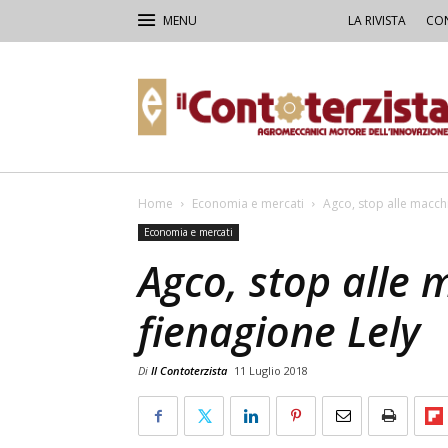
LA RIVISTA
CON
Il
Contoterzista
Home
Economia e mercati
Agco, stop alle macchi
Economia e mercati
Agco, stop alle 
fienagione Lely
Di
Il Contoterzista
11 Luglio 2018