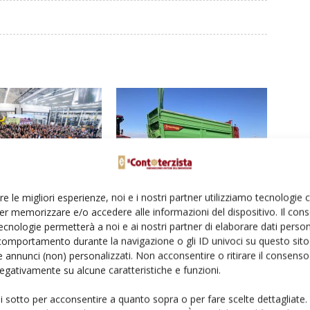
re le migliori esperienze, noi e i nostri partner utilizziamo tecnologie
 la capacità di
Strautmann, un nuovo brand in casa
er memorizzare e/o accedere alle informazioni del dispositivo. Il con
 delle rotopresse a Metz-
Save
ecnologie permetterà a noi e ai nostri partner di elaborare dati person
comportamento durante la navigazione o gli ID univoci su questo sito 
 annunci (non) personalizzati. Non acconsentire o ritirare il consens
 negativamente su alcune caratteristiche e funzioni.
ui sotto per acconsentire a quanto sopra o per fare scelte dettagliate.