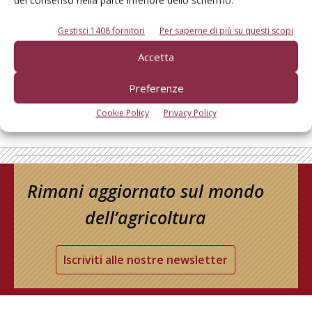
del consenso nella parte inferiore dello schermo.
Gestisci 1408 fornitori
Per saperne di più su questi scopi
Accetta
Preferenze
Cookie Policy
Privacy Policy
Rimani aggiornato sul mondo
dell’agricoltura
Iscriviti alle nostre newsletter