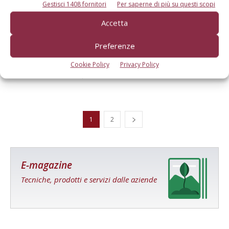
Gestisci 1408 fornitori
Per saperne di più su questi scopi
Accetta
Preferenze
Il Governo blocca i costruttori di macchine
agricole
Cookie Policy
Privacy Policy
Di
Francesco Bartolozzi
13 Aprile 2020
1
2
E-magazine
Tecniche, prodotti e servizi dalle aziende