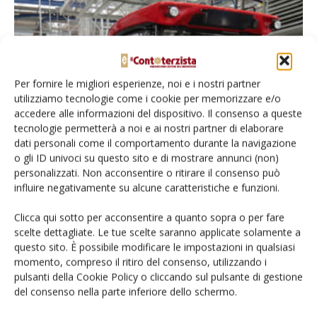
Per fornire le migliori esperienze, noi e i nostri partner
utilizziamo tecnologie come i cookie per memorizzare e/o
accedere alle informazioni del dispositivo. Il consenso a queste
tecnologie permetterà a noi e ai nostri partner di elaborare
dati personali come il comportamento durante la navigazione
Trattori, vendite in calo nei primi sei mesi
o gli ID univoci su questo sito e di mostrare annunci (non)
personalizzati. Non acconsentire o ritirare il consenso può
in Italia e...
influire negativamente su alcune caratteristiche e funzioni.
Di
Francesco Bartolozzi
16 Luglio 2020
Clicca qui sotto per acconsentire a quanto sopra o per fare
scelte dettagliate. Le tue scelte saranno applicate solamente a
questo sito. È possibile modificare le impostazioni in qualsiasi
momento, compreso il ritiro del consenso, utilizzando i
pulsanti della Cookie Policy o cliccando sul pulsante di gestione
del consenso nella parte inferiore dello schermo.