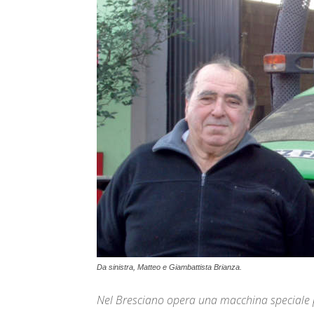
Da sinistra, Matteo e Giambattista Brianza.
Nel Bresciano opera una macchina speciale pr