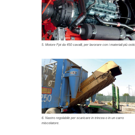
5. Motore Fpt da 450 cavalli, per lavorare con i materiali più ostic
6. Nastro regolabile per scaricare in trincea o in un carro
miscelatore.