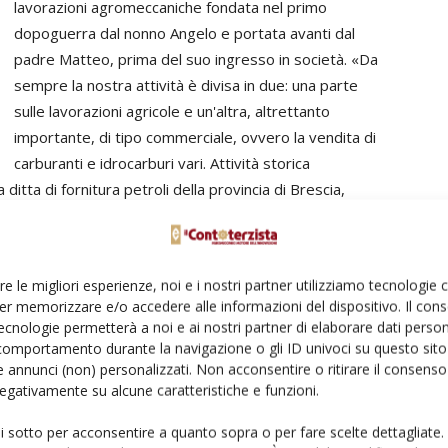
lavorazioni agromeccaniche fondata nel primo
dopoguerra dal nonno Angelo e portata avanti dal
padre Matteo, prima del suo ingresso in società. «Da
sempre la nostra attività è divisa in due: una parte
sulle lavorazioni agricole e un'altra, altrettanto
importante, di tipo commerciale, ovvero la vendita di
carburanti e idrocarburi vari. Attività storica
ditta di fornitura petroli della provincia di Brescia,
re le migliori esperienze, noi e i nostri partner utilizziamo tecnologie
er memorizzare e/o accedere alle informazioni del dispositivo. Il con
, i Brianza effettuano le classiche lavorazioni
ecnologie permetterà a noi e ai nostri partner di elaborare dati person
 trinciatura, oltre ad alcuni lavori municipali come lo
comportamento durante la navigazione o gli ID univoci su questo sito 
uesto motivo che siamo andati a trovarli, bensì per
 annunci (non) personalizzati. Non acconsentire o ritirare il consens
o dalla ditta Caravaggi di Pontoglio (Bs): un trituratore
 negativamente su alcune caratteristiche e funzioni.
empi e ottimizzare il risultato del carro miscelatore. Con
ui sotto per acconsentire a quanto sopra o per fare scelte dettagliate.
 e pesante dieci tonnellate, Brianza batte tutta la