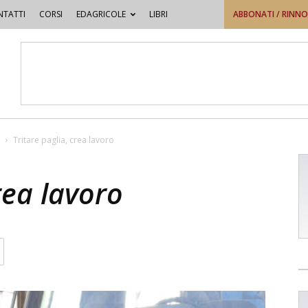
TATTI
CORSI
EDAGRICOLE
LIBRI
ABBONATI / RINN
Tritare paglia, crea lavoro
rea lavoro