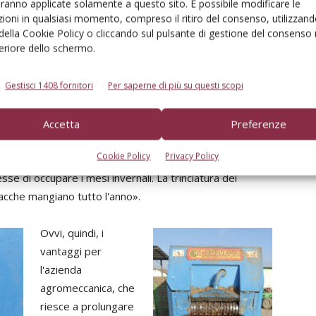
aranno applicate solamente a questo sito. È possibile modificare le
ica per le stalle o anche per i vivaisti che devono fare
ioni in qualsiasi momento, compreso il ritiro del consenso, utilizzand
Caravaggi può tritare anche ramaglie, producendo un
 della Cookie Policy o cliccando sul pulsante di gestione del consenso 
feriore dello schermo.
della cippatrice, che macina rami di grosso diametro, ha il
cuperando una risorsa che altrimenti andrebbe perduta. A
agricoltori e allevatori: da soli coprono l'80% della
Gestisci 1408 fornitori
Per saperne di più su questi scopi
Accetta
Preferenze
e vivai è nata, chiaramente, per diversificare l'attività.
Cookie Policy
Privacy Policy
el periodo primaverile ed estivo e per questo volevamo
se di occupare i mesi invernali. La trinciatura dei
vacche mangiano tutto l'anno».
Ovvi, quindi, i
vantaggi per
l'azienda
agromeccanica, che
riesce a prolungare