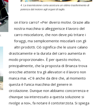
4. La trasmissione corta assicura un ottimo trasferimento di
potenza dal motore agli organi di taglio.
on il loro carro? «Per diversi motivi. Grazie alla
nostra macchina si alleggerisce il lavoro del
carro miscelatore, che non deve più tritare i
i.
foraggi, ma semplicemente miscelarli con gli
altri prodotti. Ciò significa che le usure calano
drasticamente e la durata del carro aumenta in
modo proporzionale». È per questo motivo,
principalmente, che la proposta di Brianza trova
orecchie attente tra gli allevatori e il lavoro non
manca mai. «C'è anche da dire che, al momento
questa è l'unica macchina del genere in
circolazione. Dunque non abbiamo concorrenza e
chiunque sia interessato a questa soluzione si
rivolge a noi», fa notare il contoterzista. Si spiega