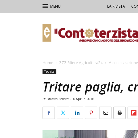
LA RIVISTA
CON
Il
Contoterzista
Home
ZZZ Filiere Agricoltura24
Meccanizzazione
Tecnica
Tritare paglia, c
Di Ottavio Repetti
-
6 Aprile 2016