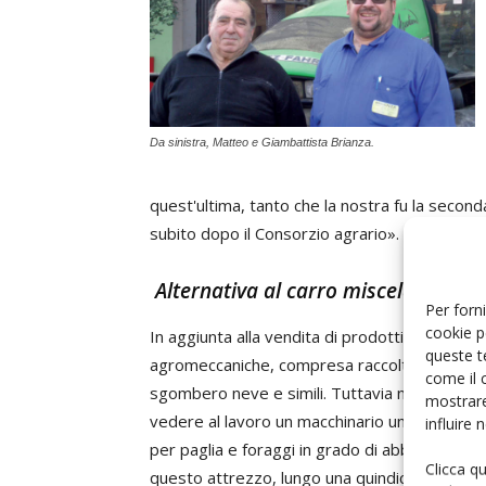
Da sinistra, Matteo e Giambattista Brianza.
quest'ultima, tanto che la nostra fu la seconda 
subito dopo il Consorzio agrario».
Alternativa al carro miscelatore
Per forni
cookie p
In aggiunta alla vendita di prodotti petroliferi
queste t
agromeccaniche, compresa raccolta di cereali e
come il 
sgombero neve e simili. Tuttavia non è per q
mostrare
vedere al lavoro un macchinario unico, prodott
influire
per paglia e foraggi in grado di abbassare i t
Clicca q
questo attrezzo, lungo una quindicina di metri