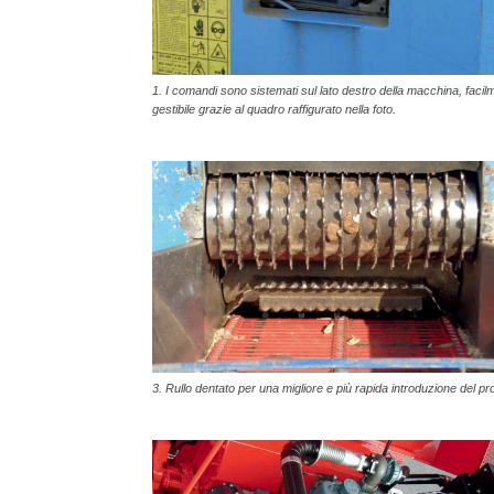
1. I comandi sono sistemati sul lato destro della macchina, facil
gestibile grazie al quadro raffigurato nella foto.
3. Rullo dentato per una migliore e più rapida introduzione del pr