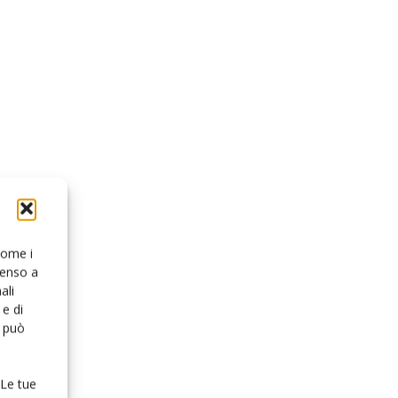
 come i
senso a
ali
e di
o può
 Le tue