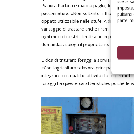
scelte s
Pianura Padana e macina paglia, foraggi e med
impostaz
pacciamatura. «Non soltanto: il Bio 1250 di 
pulsanti
parte in
cippato utilizzabile nelle stufe. A differenza 
vantaggio di trattare anche i rami minuti, re
ogni modo i nostri clienti sono in primo luogo 
domanda», spiega il proprietario.
L'idea di triturare foraggi a servizio di stalle 
«Con l'agricoltura si lavora principalmente n
integrare con qualche attività che ci permettes
foraggi ha queste caratteristiche, poiché le 