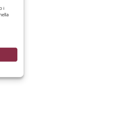
o i
nella