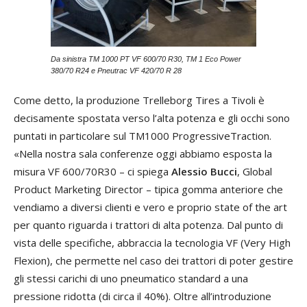
Da sinistra TM 1000 PT VF 600/70 R30, TM 1 Eco Power
380/70 R24 e Pneutrac VF 420/70 R 28
Come detto, la produzione Trelleborg Tires a Tivoli è
decisamente spostata verso l’alta potenza e gli occhi sono
puntati in particolare sul TM1000 ProgressiveTraction.
A 
«Nella nostra sala conferenze oggi abbiamo esposta la
TWS
misura VF 600/70R30 – ci spiega
Alessio Bucci
, Global
Lan
Product Marketing Director – tipica gomma anteriore che
va
vendiamo a diversi clienti e vero e proprio state of the art
cui
per quanto riguarda i trattori di alta potenza. Dal punto di
se
vista delle specifiche, abbraccia la tecnologia VF (Very High
Ev
Flexion), che permette nel caso dei trattori di poter gestire
è i
gli stessi carichi di uno pneumatico standard a una
Pn
pressione ridotta (di circa il 40%). Oltre all’introduzione
pr