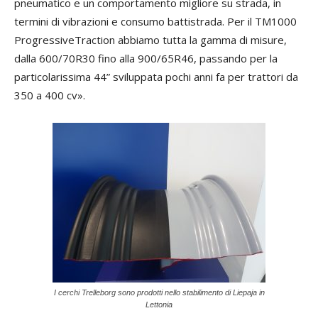
pneumatico e un comportamento migliore su strada, in
termini di vibrazioni e consumo battistrada. Per il TM1000
ProgressiveTraction abbiamo tutta la gamma di misure,
dalla 600/70R30 fino alla 900/65R46, passando per la
particolarissima 44” sviluppata pochi anni fa per trattori da
350 a 400 cv».
Qu
su
ca
del
ved
og
fr
es
qu
I cerchi Trelleborg sono prodotti nello stabilimento di Liepaja in
Lettonia
è 