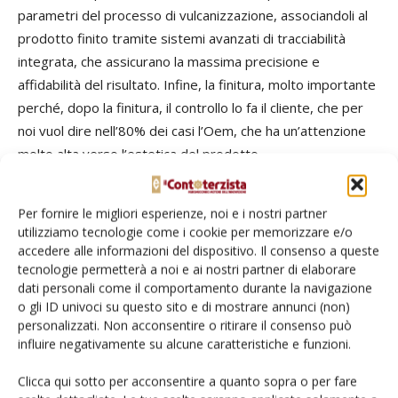
parametri del processo di vulcanizzazione, associandoli al
prodotto finito tramite sistemi avanzati di tracciabilità
integrata, che assicurano la massima precisione e
affidabilità del risultato. Infine, la finitura, molto importante
perché, dopo la finitura, il controllo lo fa il cliente, che per
noi vuol dire nell’80% dei casi l’Oem, che ha un’attenzione
molto alta verso l’estetica del prodotto.
Perciò in questa fase effettuiamo controlli visivi e ispettivi,
Per fornire le migliori esperienze, noi e i nostri partner
che vengono svolti anche in magazzino con una macchina
utilizziamo tecnologie come i cookie per memorizzare e/o
per la valutazione della radial run-out della copertura. Solo i
accedere alle informazioni del dispositivo. Il consenso a queste
prodotti che superano questi rigorosi controlli di qualità
tecnologie permetterà a noi e ai nostri partner di elaborare
dati personali come il comportamento durante la navigazione
possono lasciare la fabbrica, arrivare al magazzino finale e,
o gli ID univoci su questo sito e di mostrare annunci (non)
successivamente, ai nostri clienti. Oltre alla costante
personalizzati. Non acconsentire o ritirare il consenso può
ricerca di un miglioramento continuo della qualità del
influire negativamente su alcune caratteristiche e funzioni.
prodotto finito, il personale tecnico dello stabilimento si
Clicca qui sotto per acconsentire a quanto sopra o per fare
dedica incessantemente all’ottimizzazione degli indicatori