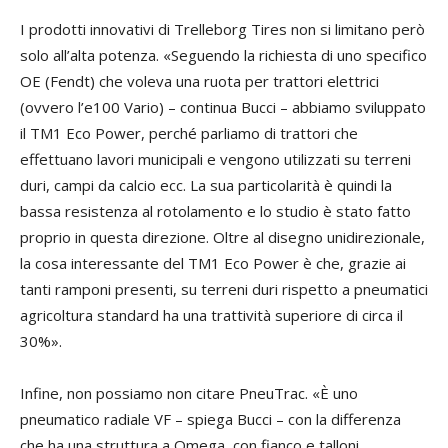
mo
I prodotti innovativi di Trelleborg Tires non si limitano però
an
solo all’alta potenza. «Seguendo la richiesta di uno specifico
que
OE (Fendt) che voleva una ruota per trattori elettrici
eu
(ovvero l’e100 Vario) – continua Bucci – abbiamo sviluppato
in 
il TM1 Eco Power, perché parliamo di trattori che
ad
effettuano lavori municipali e vengono utilizzati su terreni
ca
duri, campi da calcio ecc. La sua particolarità è quindi la
co
bassa resistenza al rotolamento e lo studio è stato fatto
pe
proprio in questa direzione. Oltre al disegno unidirezionale,
la cosa interessante del TM1 Eco Power è che, grazie ai
Co
tanti ramponi presenti, su terreni duri rispetto a pneumatici
ch
agricoltura standard ha una trattività superiore di circa il
spe
30%».
ter
in 
Infine, non possiamo non citare PneuTrac. «È uno
un
pneumatico radiale VF – spiega Bucci – con la differenza
fee
che ha una struttura a Omega, con fianco e talloni