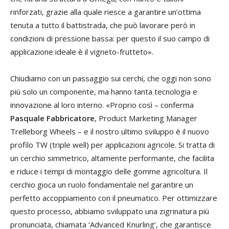
all
rinforzati, grazie alla quale riesce a garantire un’ottima
ven
tenuta a tutto il battistrada, che può lavorare però in
st
condizioni di pressione bassa: per questo il suo campo di
pre
applicazione ideale è il vigneto-frutteto».
tal
Chiudiamo con un passaggio sui cerchi, che oggi non sono
più solo un componente, ma hanno tanta tecnologia e
innovazione al loro interno. «Proprio così – conferma
Pasquale Fabbricatore
, Product Marketing Manager
Trelleborg Wheels – e il nostro ultimo sviluppo è il nuovo
profilo TW (triple well) per applicazioni agricole. Si tratta di
un cerchio simmetrico, altamente performante, che facilita
e riduce i tempi di montaggio delle gomme agricoltura. Il
cerchio gioca un ruolo fondamentale nel garantire un
perfetto accoppiamento con il pneumatico. Per ottimizzare
questo processo, abbiamo sviluppato una zigrinatura più
pronunciata, chiamata ‘Advanced Knurling’, che garantisce