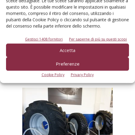
scelte dettagliate. Le tue scelte saranno applicate solamente a
di qualità interna e alla riduzione degli scarti. In stabilimenti
questo sito. È possibile modificare le impostazioni in qualsiasi
che producono prodotti di grandi dimensioni, la
momento, compreso il ritiro del consenso, utilizzando i
sostenibilità si persegue anche attraverso l’eccellenza nella
pulsanti della Cookie Policy o cliccando sul pulsante di gestione
del consenso nella parte inferiore dello schermo.
gestione dei materiali e nell’efficienza dei processi
produttivi».
Gestisci 1408 fornitori
Per saperne di più su questi scopi
Accetta
Successivo
Preferenze
Precedente
1
Tre prodotti di punta
Cookie Policy
Privacy Policy