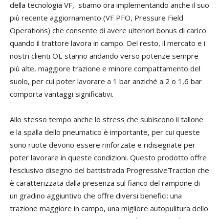
della tecnologia VF, stiamo ora implementando anche il suo
20
più recente aggiornamento (VF PFO, Pressure Field
sis
Operations) che consente di avere ulteriori bonus di carico
sos
quando il trattore lavora in campo. Del resto, il mercato e i
uti
nostri clienti OE stanno andando verso potenze sempre
po
più alte, maggiore trazione e minore compattamento del
re
suolo, per cui poter lavorare a 1 bar anziché a 2 o 1,6 bar
pn
comporta vantaggi significativi.
so
me
Allo stesso tempo anche lo stress che subiscono il tallone
ma
e la spalla dello pneumatico è importante, per cui queste
di
sono ruote devono essere rinforzate e ridisegnate per
pe
poter lavorare in queste condizioni. Questo prodotto offre
val
l’esclusivo disegno del battistrada ProgressiveTraction che
è caratterizzata dalla presenza sul fianco del rampone di
un gradino aggiuntivo che offre diversi benefici: una
trazione maggiore in campo, una migliore autopulitura dello