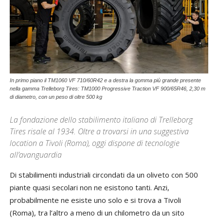
In primo piano il TM1060 VF 710/60R42 e a destra la gomma più grande presente
nella gamma Trelleborg Tires: TM1000 Progressive Traction VF 900/65R46, 2,30 m
di diametro, con un peso di oltre 500 kg
La fondazione dello stabilimento italiano di Trelleborg
Tires risale al 1934. Oltre a trovarsi in una suggestiva
location a Tivoli (Roma), oggi dispone di tecnologie
all’avanguardia
Di stabilimenti industriali circondati da un oliveto con 500
piante quasi secolari non ne esistono tanti. Anzi,
probabilmente ne esiste uno solo e si trova a Tivoli
(Roma), tra l’altro a meno di un chilometro da un sito