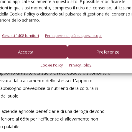
aranno applicate solamente a questo sito. È possibile modificare le
satura <4mS/cm).
ioni in qualsiasi momento, compreso il ritiro del consenso, utilizzand
 della Cookie Policy o cliccando sul pulsante di gestione del consenso 
a con allevamenti sia di suini che di bovini e con
feriore dello schermo.
ovverosia “mista”. Ancora secondo quanto riportato dal
antitativo di effluente di allevamento che le aziende
Gestisci 1408 fornitori
Per saperne di più su questi scopi
deroga non deve superare un quantitativo medio annuo
Accetta
Preferenze
rare la domanda di nutrienti prevedibile per ciascuna
Cookie Policy
Privacy Policy
pporto di azoto del suolo e l’accresciuta disponibilità di
erivata dal trattamento dello stesso. L’apporto
bbisogno prevedibile di nutrienti della coltura in
dal suolo.
le aziende agricole beneficiarie di una deroga devono
inferiore al 65% per l’effluente di allevamento non
o palabile.