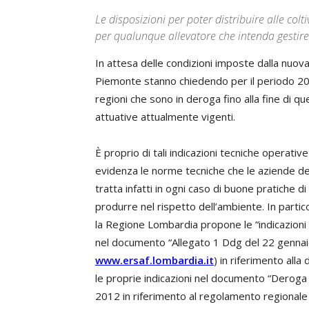
Le disposizioni per poter distribuire alle colti
per qualunque allevatore che intenda gestire i
In attesa delle condizioni imposte dalla nuova
Piemonte stanno chiedendo per il periodo 20
regioni che sono in deroga fino alla fine di q
attuative attualmente vigenti.
È proprio di tali indicazioni tecniche operati
evidenza le norme tecniche che le aziende de
tratta infatti in ogni caso di buone pratiche 
produrre nel rispetto dell’ambiente. In partic
la Regione Lombardia propone le “indicazioni
nel documento “Allegato 1 Ddg del 22 gennaio
www.ersaf.lombardia.it
) in riferimento al
le proprie indicazioni nel documento “Derog
2012 in riferimento al regolamento regional