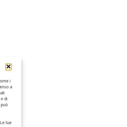
 come i
senso a
ali
e di
o può
 Le tue