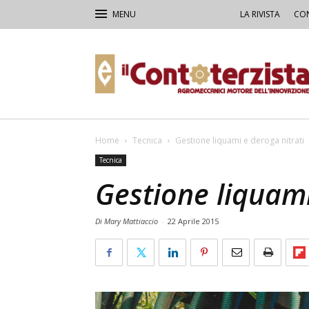
LA RIVISTA
CON
Il
Contoterzista
Home
Tecnica
Gestione liquami e deroga nitrati
Tecnica
Gestione liquami
Di Mary Mattiaccio
-
22 Aprile 2015