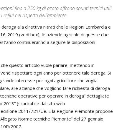
vazioni fino a 250 kg di azoto offrono spunti tecnici utili
 reflui nel rispetto dell’ambiente
 deroga alla direttiva nitrati che le Regioni Lombardia e
16-2019 (vedi box), le aziende agricole di queste due
uest’anno continueranno a seguire le disposizioni
ve che questo articolo vuole parlare, mettendo in
vono rispettare ogni anno per ottenere tale deroga. Si
di grande interesse per ogni agricoltore che voglia
olare, alle aziende che vogliono fare richiesta di deroga
 tecniche operative per operare in deroga” dettagliate
 2013” (scaricabile dal sito web
la decisione 2011/721/Ue. E la Regione Piemonte propone
a Allegato Norme tecniche Piemonte” del 27 gennaio
e 10R/2007.