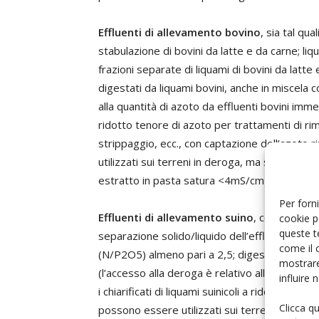
Effluenti di allevamento bovino
, sia tal qu
stabulazione di bovini da latte e da carne; liqu
frazioni separate di liquami di bovini da latte e 
digestati da liquami bovini, anche in miscela 
alla quantità di azoto da effluenti bovini immes
ridotto tenore di azoto per trattamenti di r
strippaggio, ecc., con captazione dell’azoto
utilizzati sui terreni in deroga, ma solo su suol
estratto in pasta satura <4mS/cm).
Per forni
Effluenti di allevamento suino
, con riferime
cookie p
queste t
separazione solido/liquido dell’effluente, pur
come il 
(N/P2O5) almeno pari a 2,5; digestati da liqu
mostrare
(l’accesso alla deroga è relativo alla quantit
influire
i chiarificati di liquami suinicoli a ridotto t
Clicca q
possono essere utilizzati sui terreni in deroga