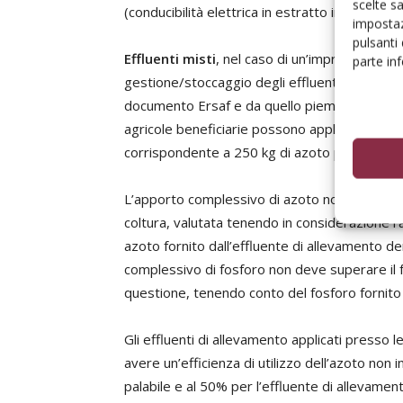
scelte s
(conducibilità elettrica in estratto in pasta 
impostaz
pulsanti
Effluenti misti
, nel caso di un’impresa agricol
parte in
gestione/stoccaggio degli effluenti comune, 
documento Ersaf e da quello piemontese, il qu
agricole beneficiarie possono applicare in 
corrispondente a 250 kg di azoto per ettaro.
L’apporto complessivo di azoto non deve supe
coltura, valutata tenendo in considerazione l’a
azoto fornito dall’effluente di allevamento d
complessivo di fosforo non deve superare il fa
questione, tenendo conto del fosforo fornito 
Gli effluenti di allevamento applicati presso 
avere un’efficienza di utilizzo dell’azoto non 
palabile e al 50% per l’effluente di allevament