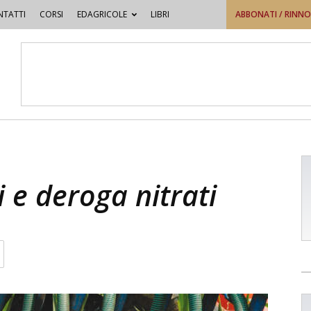
TATTI
CORSI
EDAGRICOLE
LIBRI
ABBONATI / RINN
 e deroga nitrati