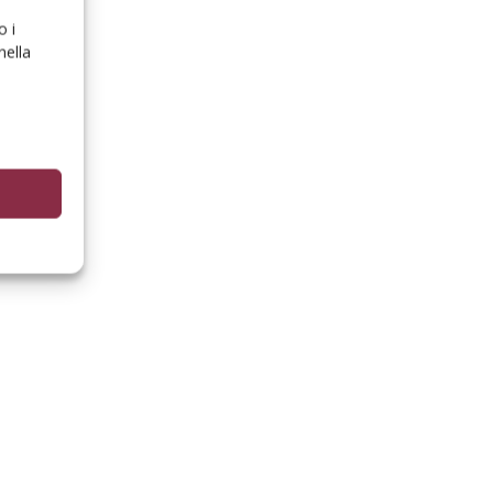
o i
nella