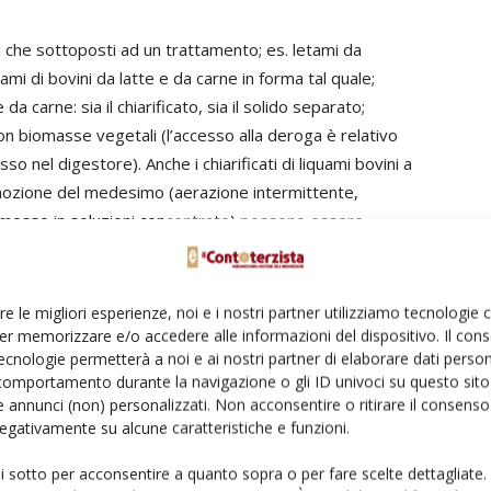
ali che sottoposti ad un trattamento; es. letami da
ami di bovini da latte e da carne in forma tal quale;
da carne: sia il chiarificato, sia il solido separato;
con biomasse vegetali (l’accesso alla deroga è relativo
so nel digestore). Anche i chiarificati di liquami bovini a
imozione del medesimo (aerazione intermittente,
 rimosso in soluzioni concentrate) possono essere
i non salini o a bassa salinità (conducibilità elettrica in
re le migliori esperienze, noi e i nostri partner utilizziamo tecnologie
nto alla sola frazione liquida ottenuta dal trattamento di
er memorizzare e/o accedere alle informazioni del dispositivo. Il con
ecnologie permetterà a noi e ai nostri partner di elaborare dati person
ché tale frazione liquida abbia un rapporto azoto/fosfato
comportamento durante la navigazione o gli ID univoci su questo sito 
ami suinicoli, anche in miscela con biomasse vegetali
 annunci (non) personalizzati. Non acconsentire o ritirare il consens
à di azoto da effluenti suini immesso nel digestore). Anche
 negativamente su alcune caratteristiche e funzioni.
enore di azoto per trattamenti di rimozione del medesimo
ui sotto per acconsentire a quanto sopra o per fare scelte dettagliate.
, ma solo su suoli non salini o a bassa salinità