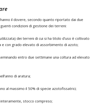
tare
a hanno il dovere, secondo quanto riportato dai due
eguenti condizioni di gestione dei terreni:
ilizzata) dei terreni di cui si ha titolo d’uso è coltivato
ta e con grado elevato di assorbimento di azoto;
, seminando entro due settimane una coltura ad elevato
ell’anno di aratura;
o al massimo il 50% di specie azotofissatrici;
to interamente, stocco compreso;