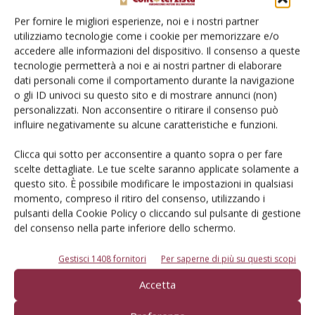
Per fornire le migliori esperienze, noi e i nostri partner
utilizziamo tecnologie come i cookie per memorizzare e/o
accedere alle informazioni del dispositivo. Il consenso a queste
tecnologie permetterà a noi e ai nostri partner di elaborare
dati personali come il comportamento durante la navigazione
o gli ID univoci su questo sito e di mostrare annunci (non)
I fratelli Gualandi, precursori del precision
personalizzati. Non acconsentire o ritirare il consenso può
farming
influire negativamente su alcune caratteristiche e funzioni.
Di Ottavio Repetti
-
30 Novembre 2016
Clicca qui sotto per acconsentire a quanto sopra o per fare
scelte dettagliate. Le tue scelte saranno applicate solamente a
questo sito. È possibile modificare le impostazioni in qualsiasi
momento, compreso il ritiro del consenso, utilizzando i
pulsanti della Cookie Policy o cliccando sul pulsante di gestione
del consenso nella parte inferiore dello schermo.
Gestisci 1408 fornitori
Per saperne di più su questi scopi
Accetta