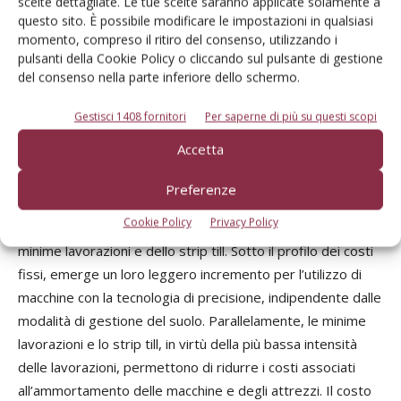
scelte dettagliate. Le tue scelte saranno applicate solamente a
l’agricoltura di precisione genera un incremento dei costi
questo sito. È possibile modificare le impostazioni in qualsiasi
momento, compreso il ritiro del consenso, utilizzando i
variabili: le mappe di prescrizione, infatti, tendono ad
pulsanti della Cookie Policy o cliccando sul pulsante di gestione
ottimizzare la distribuzione degli elementi e, in terreni con
del consenso nella parte inferiore dello schermo.
elevato potenziale produttivo, questo si può tradurre in un
aumento delle quantità di semente e di fertilizzante
Gestisci 1408 fornitori
Per saperne di più su questi scopi
distribuite in campo nel caso in cui si decide di
Accetta
massimizzare la resa.
Preferenze
Per quanto riguarda i consumi di gasolio, invece, si nota una
Cookie Policy
Privacy Policy
drastica riduzione dei quantitativi impiegati nel caso delle
minime lavorazioni e dello strip till. Sotto il profilo dei costi
fissi, emerge un loro leggero incremento per l’utilizzo di
macchine con la tecnologia di precisione, indipendente dalle
modalità di gestione del suolo. Parallelamente, le minime
lavorazioni e lo strip till, in virtù della più bassa intensità
delle lavorazioni, permettono di ridurre i costi associati
all’ammortamento delle macchine e degli attrezzi. Il costo