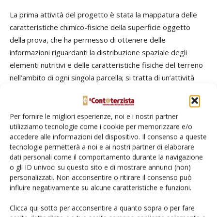
La prima attività del progetto è stata la mappatura delle
caratteristiche chimico-fisiche della superficie oggetto
della prova, che ha permesso di ottenere delle
informazioni riguardanti la distribuzione spaziale degli
elementi nutritivi e delle caratteristiche fisiche del terreno
nell’ambito di ogni singola parcella; si tratta di un’attività
fondamentale per consentire l’implementazione delle
diverse tecnologie per l’agricoltura di precisione e, in
particolare, per la costruzione delle mappe di prescrizione.
Per fornire le migliori esperienze, noi e i nostri partner
utilizziamo tecnologie come i cookie per memorizzare e/o
accedere alle informazioni del dispositivo. Il consenso a queste
I risultati nel mais da granella
tecnologie permetterà a noi e ai nostri partner di elaborare
dati personali come il comportamento durante la navigazione
Dopo la raccolta del mais, terminato il monitoraggio di
o gli ID univoci su questo sito e di mostrare annunci (non)
tutte le operazioni, sono stati analizzati i costi e i ricavi
personalizzati. Non acconsentire o ritirare il consenso può
influire negativamente su alcune caratteristiche e funzioni.
della prova, allo scopo di individuare gli effetti delle diverse
soluzioni di agricoltura di precisione e di lavorazione del
Clicca qui sotto per acconsentire a quanto sopra o per fare
terreno. L’analisi mostra che l’introduzione dei sistemi per