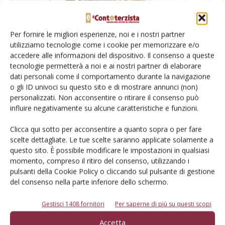
Per fornire le migliori esperienze, noi e i nostri partner
utilizziamo tecnologie come i cookie per memorizzare e/o
accedere alle informazioni del dispositivo. Il consenso a queste
Coltivatore Kuhn Optimer XL 6000 + SH
tecnologie permetterà a noi e ai nostri partner di elaborare
600
dati personali come il comportamento durante la navigazione
o gli ID univoci su questo sito e di mostrare annunci (non)
Di
Ottavio Repetti
31 Luglio 2023
personalizzati. Non acconsentire o ritirare il consenso può
influire negativamente su alcune caratteristiche e funzioni.
Clicca qui sotto per acconsentire a quanto sopra o per fare
scelte dettagliate. Le tue scelte saranno applicate solamente a
questo sito. È possibile modificare le impostazioni in qualsiasi
momento, compreso il ritiro del consenso, utilizzando i
pulsanti della Cookie Policy o cliccando sul pulsante di gestione
del consenso nella parte inferiore dello schermo.
Gestisci 1408 fornitori
Per saperne di più su questi scopi
Kuhn e il ritorno dello spandiconcime
Accetta