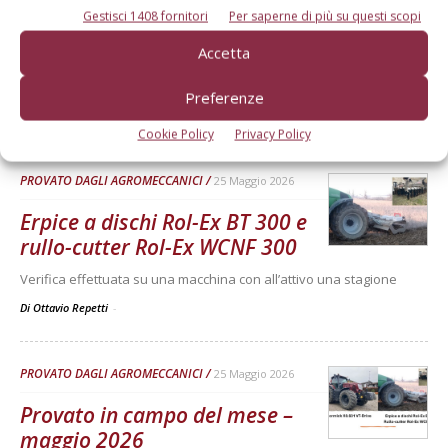
PROVATO DAGLI AGROMECCANICI
25 Maggio 2026
Gestisci 1408 fornitori
Per saperne di più su questi scopi
McCormick X8.631 VT-Drive
Accetta
Verifica effettuata su una macchina con all’attivo 300 ore
Preferenze
Di Ottavio Repetti
-
Cookie Policy
Privacy Policy
PROVATO DAGLI AGROMECCANICI
25 Maggio 2026
Erpice a dischi Rol-Ex BT 300 e
rullo-cutter Rol-Ex WCNF 300
Verifica effettuata su una macchina con all’attivo una stagione
Di Ottavio Repetti
-
PROVATO DAGLI AGROMECCANICI
25 Maggio 2026
Provato in campo del mese –
maggio 2026