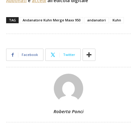
Abbonati
e
accedi
all’edicola digitale
TAG
Andanatore Kuhn Merge Maxx 950
andanatori
Kuhn
Facebook
Twitter
Roberta Ponci