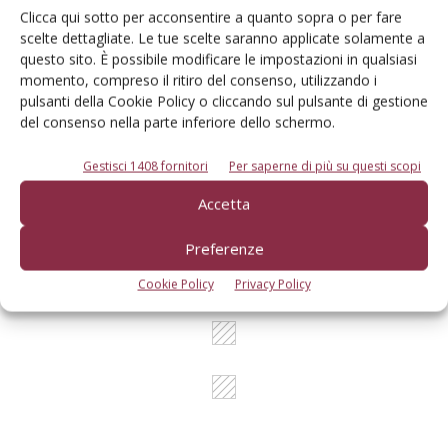
prodotto!
Clicca qui sotto per acconsentire a quanto sopra o per fare
scelte dettagliate. Le tue scelte saranno applicate solamente a
Cerca adesso
questo sito. È possibile modificare le impostazioni in qualsiasi
momento, compreso il ritiro del consenso, utilizzando i
pulsanti della Cookie Policy o cliccando sul pulsante di gestione
del consenso nella parte inferiore dello schermo.
Gestisci 1408 fornitori
Per saperne di più su questi scopi
L'Esperto risponde
I consigli di Terra e Vita agli agricoltori
Accetta
Cerca adesso
Preferenze
Cookie Policy
Privacy Policy