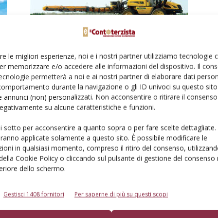
Difesa fitosanitaria alla prova del
re le migliori esperienze, noi e i nostri partner utilizziamo tecnologie
Pan
er memorizzare e/o accedere alle informazioni del dispositivo. Il con
ecnologie permetterà a noi e ai nostri partner di elaborare dati person
Di
Roberto Guidotti
10 Gennaio 2021
comportamento durante la navigazione o gli ID univoci su questo sito 
 annunci (non) personalizzati. Non acconsentire o ritirare il consens
 negativamente su alcune caratteristiche e funzioni.
ui sotto per acconsentire a quanto sopra o per fare scelte dettagliate.
aranno applicate solamente a questo sito. È possibile modificare le
ioni in qualsiasi momento, compreso il ritiro del consenso, utilizzand
 della Cookie Policy o cliccando sul pulsante di gestione del consenso 
feriore dello schermo.
Con ‘Mais in Italy’ Syngenta
Gestisci 1408 fornitori
Per saperne di più su questi scopi
spinge la maiscoltura
Di
Simone Martarello
27 Marzo 2017