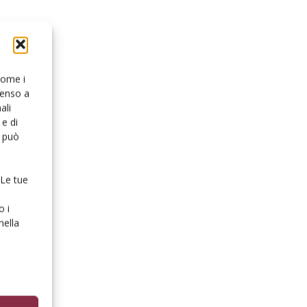
 come i
senso a
ali
e di
o può
 Le tue
o i
nella