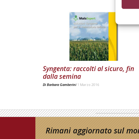
Syngenta: raccolti al sicuro, fin
dalla semina
Di
Barbara Gamberini
1 Marzo 2016
Rimani aggiornato sul mon