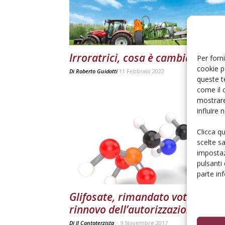
Irroratrici, cosa è cambiato?
Per forni
cookie p
Di
Roberto Guidotti
11 Febbraio 2022
queste t
come il 
mostrare
influire
Clicca q
scelte s
impostaz
pulsanti
parte in
Glifosate, rimandato voto Ue sul
rinnovo dell’autorizzazione
Di Il Contoterzista
-
9 Novembre 2017