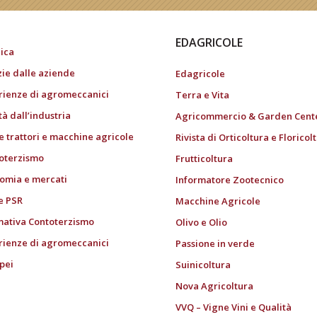
EDAGRICOLE
ica
zie dalle aziende
Edagricole
rienze di agromeccanici
Terra e Vita
tà dall’industria
Agricommercio & Garden Cent
e trattori e macchine agricole
Rivista di Orticoltura e Floricol
oterzismo
Frutticoltura
omia e mercati
Informatore Zootecnico
e PSR
Macchine Agricole
ativa Contoterzismo
Olivo e Olio
rienze di agromeccanici
Passione in verde
pei
Suinicoltura
i
Nova Agricoltura
VVQ – Vigne Vini e Qualità