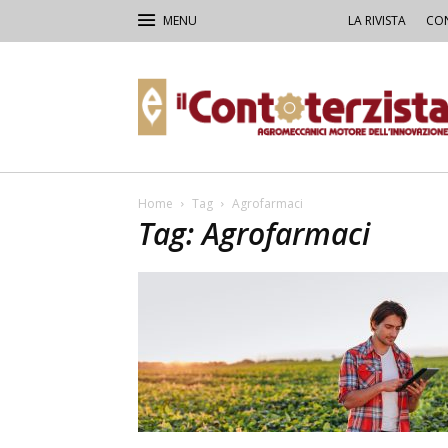
LA RIVISTA
CON
Il
Contoterzista
Home
Tag
Agrofarmaci
Tag: Agrofarmaci