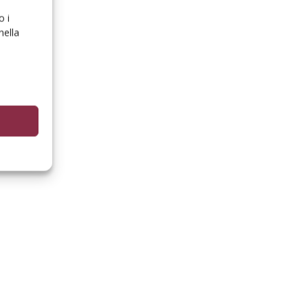
o i
nella