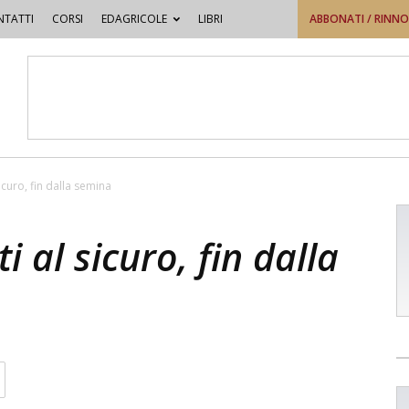
TATTI
CORSI
EDAGRICOLE
LIBRI
ABBONATI / RINN
icuro, fin dalla semina
i al sicuro, fin dalla