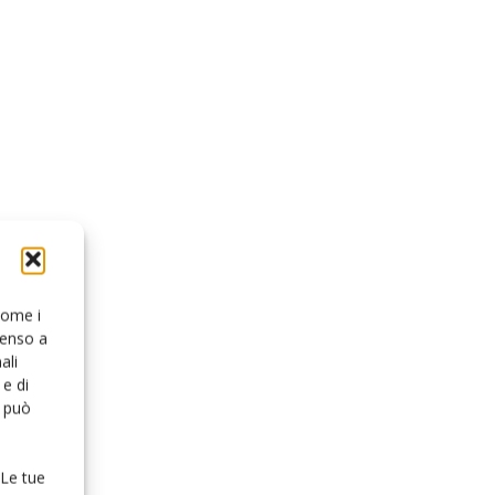
 come i
senso a
ali
e di
o può
 Le tue