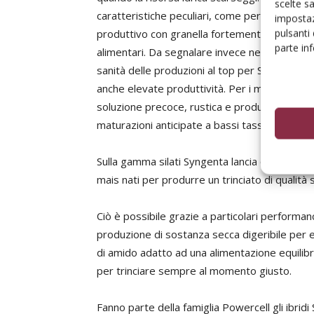
scelte s
caratteristiche peculiari, come per esempio 
impostaz
pulsanti
produttivo con granella fortemente colorata ed
parte in
alimentari. Da segnalare invece nella Classe
sanità delle produzioni al top per SY JULLEN, i
anche elevate produttività. Per i maiscoltori
soluzione precoce, rustica e produttiva, me
maturazioni anticipate a bassi tassi di umidità 
Sulla gamma silati Syngenta lancia quest’anno 
mais nati per produrre un trinciato di qualità 
Ciò è possibile grazie a particolari performan
produzione di sostanza secca digeribile per ett
di amido adatto ad una alimentazione equilibra
per trinciare sempre al momento giusto.
Fanno parte della famiglia Powercell gli ibrid