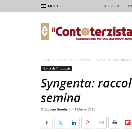
LA RIVISTA
CON
Il
Contoterzista
Home
Novità dall'industria
Syngenta: raccolti al s
Novità dall'industria
Syngenta: raccolt
semina
Di
Barbara Gamberini
1 Marzo 2016