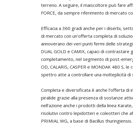
terreno. A seguire, il maiscoltore può fare a
FORCE, da sempre riferimento di mercato cont
Efficacia a 360 gradi anche per i diserbi, set
di mercato con un’offerta completa di soluzio
annoverano dei veri punti fermi delle stra
DUAL GOLD e CAMIX, capaci di contrastare già 
completamento, nel segmento di post-emerg
OD, CALARIS, CASPER e MONDAK 480 S, le cu
spettro atte a controllare una molteplicità di s
Completa e diversificata è anche l’offerta di i
piralide grazie alla presenza di sostanze atti
nell’azione anche i prodotti della linea Ka
risolutivi contro lepidotteri e coleotteri che a
PRIMIAL WG, a base di Bacillus thuringiensis.