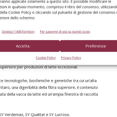
aranno applicate solamente a questo sito. È possibile modificare le
SY BRABUS, un Classe 700 dall’elevato potenziale
ioni in qualsiasi momento, compreso il ritiro del consenso, utilizzand
 della Cookie Policy o cliccando sul pulsante di gestione del consenso 
 alto peso ettolitrico per cui adatta alle filiere
feriore dello schermo.
 500 una grande tolleranza agli stress per SY ZOAN e una
l quale allo stato sanitario ottimale dei raccolti unisce
Gestisci 1408 fornitori
Per saperne di più su questi scopi
 che invece hanno “fretta”, SY SENKO (Classe 400) è la
ntre NK KOBALT è il Classe 300 che permette
Accetta
Preferenze
alla raccolta.
Cookie Policy
Privacy Policy
il marchio Powercell che identifica la gamma di ibridi di
superiore per produzioni di latte eccezionali.
ce tecnologiche, biochimiche e genetiche tra cui un’alta
aro, una digeribilità della fibra superiore, il contenuto
ta della vacca da latte ed un’ampia finestra di raccolta
i SY Verdemax, SY Qualitat e SY Lucroso.