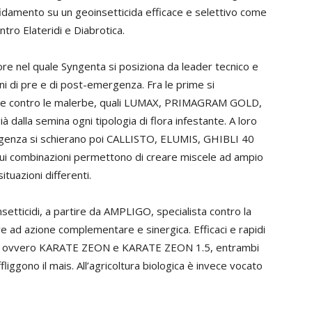
ffidamento su un geoinsetticida efficace e selettivo come
ro Elateridi e Diabrotica.
tore nel quale Syngenta si posiziona da leader tecnico e
ni di pre e di post-emergenza. Fra le prime si
tegie contro le malerbe, quali LUMAX, PRIMAGRAM GOLD,
dalla semina ogni tipologia di flora infestante. A loro
enza si schierano poi CALLISTO, ELUMIS, GHIBLI 40
i combinazioni permettono di creare miscele ad ampio
ituazioni differenti.
nsetticidi, a partire da AMPLIGO, specialista contro la
ve ad azione complementare e sinergica. Efficaci e rapidi
rate, ovvero KARATE ZEON e KARATE ZEON 1.5, entrambi
ffliggono il mais. All’agricoltura biologica è invece vocato