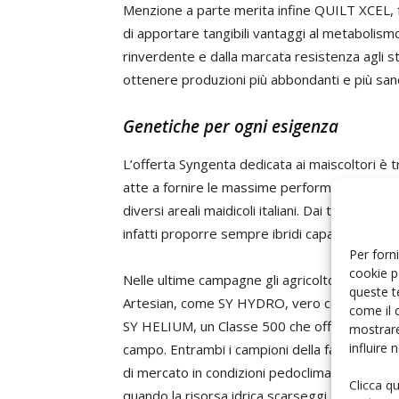
Menzione a parte merita infine QUILT XCEL, f
di apportare tangibili vantaggi al metabolismo
rinverdente e dalla marcata resistenza agli str
ottenere produzioni più abbondanti e più sane 
Genetiche per ogni esigenza
L’offerta Syngenta dedicata ai maiscoltori è t
atte a fornire le massime performance nelle m
diversi areali maidicoli italiani. Dai terreni più
infatti proporre sempre ibridi capaci di espri
Per forni
cookie p
Nelle ultime campagne gli agricoltori hanno gi
queste t
Artesian, come SY HYDRO, vero campione di pr
come il 
SY HELIUM, un Classe 500 che offre un’eccezio
mostrare
influire
campo. Entrambi i campioni della famiglia Arte
di mercato in condizioni pedoclimatiche ottim
Clicca q
quando la risorsa idrica scarseggi. Ad essi s