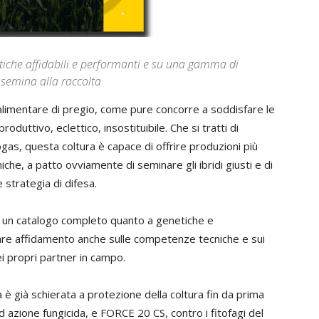
etiche affidabili e performanti e su una gamma di
 semina alla raccolta
groalimentare di pregio, come pure concorre a soddisfare le
produttivo, eclettico, insostituibile. Che si tratti di
as, questa coltura è capace di offrire produzioni più
che, a patto ovviamente di seminare gli ibridi giusti e di
 strategia di difesa.
u un catalogo completo quanto a genetiche e
fare affidamento anche sulle competenze tecniche e sui
ei propri partner in campo.
a è già schierata a protezione della coltura fin da prima
d azione fungicida, e FORCE 20 CS, contro i fitofagi del