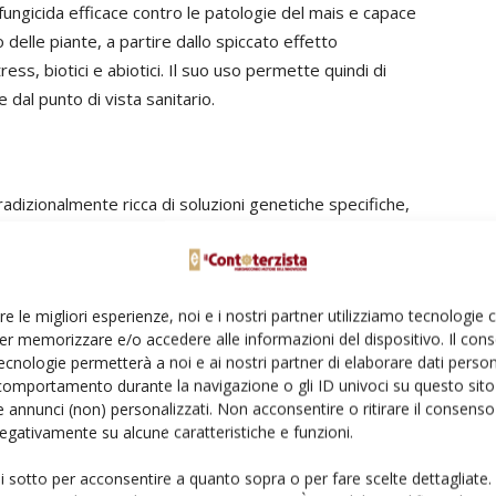
ungicida efficace contro le patologie del mais e capace
 delle piante, a partire dallo spiccato effetto
ess, biotici e abiotici. Il suo uso permette quindi di
dal punto di vista sanitario.
radizionalmente ricca di soluzioni genetiche specifiche,
olteplici condizioni agronomiche che caratterizzano i
 fertili e irrigui a quelli meno ricchi di risorse, Syngenta può
mere il massimo delle proprie potenzialità.
re le migliori esperienze, noi e i nostri partner utilizziamo tecnologie
er memorizzare e/o accedere alle informazioni del dispositivo. Il con
à potuto monetizzare i vantaggi offerti dagli ibridi
ecnologie permetterà a noi e ai nostri partner di elaborare dati person
oduttività nella Classe 600. Ad esso si affianca oggi
comportamento durante la navigazione o gli ID univoci su questo sito 
nale stabilità produttiva nelle diverse condizioni di
 annunci (non) personalizzati. Non acconsentire o ritirare il consens
 negativamente su alcune caratteristiche e funzioni.
sian sono infatti capaci di produrre al top degli standard
ali, come pure di difendere al meglio le produzioni anche
ui sotto per acconsentire a quanto sopra o per fare scelte dettagliate.
i affiancano altre proposte tecniche, ognuna con