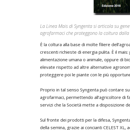
La Linea Mais di Syngenta si articola su gen
agrofarmaci che proteggono la coltura dalla
È la coltura alla base di molte filiere dell’a
crescenti richieste di energia pulita. È il mais: 
alimentazione umana o animale, oppure di biog
elevate rispetto ad altre alternative agronomi
proteggere poi le piante con le più opportune
Proprio in tal senso Syngenta può contare s
agrofarmaci, permettendo all’agricoltore di 
servizi che la Società mette a disposizione d
Sul fronte dei prodotti per la difesa, Syngent
della semina, grazie ai concianti CELEST XL, a