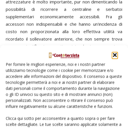
attrezzature è molto importante, pur non dimenticando la
possibilità di ricorrere a centraline e serbatoi
supplementari economicamente accessibili. Fra gli
accessori non indispensabili e che hanno un'incidenza di
costo non proporzionata alla loro effettiva utilità va
ricordato il sollevatore anteriore, che non sempre trova
una sua giustificazione pratica visto che in genere viene
utilizzato per potatrici o cimatrici, che possono anche
essere flangiate, così pure come le barre da diserbo.
Per fornire le migliori esperienze, noi e i nostri partner
utilizziamo tecnologie come i cookie per memorizzare e/o
Cabina, quando è indispensabile e quando no
accedere alle informazioni del dispositivo. Il consenso a queste
tecnologie permetterà a noi e ai nostri partner di elaborare
dati personali come il comportamento durante la navigazione
La cabina è da ritenere un accessorio insostituibile sia a
o gli ID univoci su questo sito e di mostrare annunci (non)
livello di comfort che di sicurezza solo nell'impiego del
personalizzati. Non acconsentire o ritirare il consenso può
trattore per l'esecuzione dei trattamenti fitosanitari, per
influire negativamente su alcune caratteristiche e funzioni.
l'ingresso in frutteto per effettuare operazioni colturali
Clicca qui sotto per acconsentire a quanto sopra o per fare
durante il periodo di rientro previsto dai fitofarmaci
scelte dettagliate. Le tue scelte saranno applicate solamente a