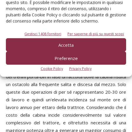
utilizzati o per la cimatura con macchine a rotazione molto
questo sito. È possibile modificare le impostazioni in qualsiasi
veloce che possono lanciare porzioni sia legnose che
momento, compreso il ritiro del consenso, utilizzando i
pulsanti della Cookie Policy o cliccando sul pulsante di gestione
erbacee. In tutte le altre situazioni non è indispensabile,
del consenso nella parte inferiore dello schermo.
soprattutto se l'azienda è già dotata di un trattore
cabinato. Esistono in effetti varie operazioni la cui
Gestisci 1408 fornitori
Per saperne di più su questi scopi
esecuzione non risente dei vantaggi della cabina e ne sono
Accetta
addirittura agevolate, per il più facile accesso alla macchina,
dall'assenza. È il caso del funzionamento del compressore
Preferenze
per la potatura, la cui presenza dell'operatore sul trattore
è talvolta solo occasionale, ma anche della movimentazione
Cookie Policy
Privacy Policy
dei trenini porta-bin in fase di raccolta dove la cabina risulta
un ostacolo alla frequente salita e discesa dal mezzo. Solo
queste due operazioni di per sé rappresentano 20-30 ore
di lavoro e quindi un'elevata incidenza sul monte ore di
lavoro annuo per ettaro della trattrice. Considerando che il
costo della cabina incide considerevolmente sul valore
complessivo del trattore, e oltretutto necessita di una
maggiore potenza oltre a generare un maggior consumo di