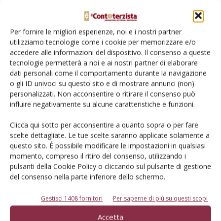
Per fornire le migliori esperienze, noi e i nostri partner
utilizziamo tecnologie come i cookie per memorizzare e/o
Trattore New Holland T7.260
accedere alle informazioni del dispositivo. Il consenso a queste
tecnologie permetterà a noi e ai nostri partner di elaborare
Di Ottavio Repetti, Il Contoterzista
-
19 Dicembre 2014
dati personali come il comportamento durante la navigazione
o gli ID univoci su questo sito e di mostrare annunci (non)
personalizzati. Non acconsentire o ritirare il consenso può
influire negativamente su alcune caratteristiche e funzioni.
Clicca qui sotto per acconsentire a quanto sopra o per fare
scelte dettagliate. Le tue scelte saranno applicate solamente a
questo sito. È possibile modificare le impostazioni in qualsiasi
momento, compreso il ritiro del consenso, utilizzando i
pulsanti della Cookie Policy o cliccando sul pulsante di gestione
del consenso nella parte inferiore dello schermo.
Gestisci 1408 fornitori
Per saperne di più su questi scopi
Trattori agricoli e forestali 15,5 milioni
Accetta