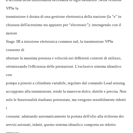
VPSe la
trasmissione è dotata di una gestione elettronica della trazione (la “e” in
chiusura dell'acronimo sta appunto per “electronic”): interagendo con il
motore
Stage 3B a iniezione elettronica common rail, la trasmissione VPSe
consente di
sfruttare la massima potenza e velocità nei differenti contesti di utilizzo,
ottimizzando l'efficienza delle prestazioni. L'esclusivo sistema idraulico
con
pompa a pistoni a cilindrata variabile, regolato dal comando Load sensing
accoppiato alla trasmissione, rende la manovra dolce, duttile e precisa. Non
solo le funzionalità risultano potenziate, ma vengono sensibilmente ridotti
i
consumi: adattando automaticamente la portata dell'olio alla richiesta dei
servizi azionati, infatti, questo sistema idraulico comporta un ridotto
impiego