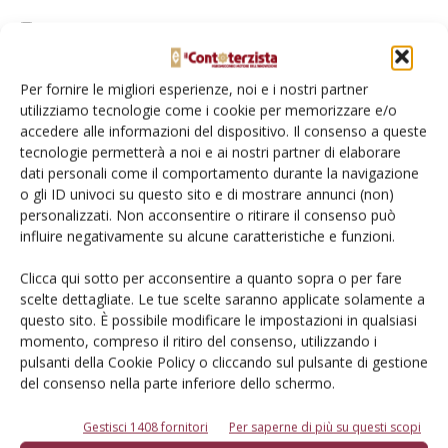
Salva il mio nome, email e sito web in questo browser per la
prossima volta che commento.
Per fornire le migliori esperienze, noi e i nostri partner
utilizziamo tecnologie come i cookie per memorizzare e/o
accedere alle informazioni del dispositivo. Il consenso a queste
tecnologie permetterà a noi e ai nostri partner di elaborare
dati personali come il comportamento durante la navigazione
o gli ID univoci su questo sito e di mostrare annunci (non)
E-magazine
personalizzati. Non acconsentire o ritirare il consenso può
influire negativamente su alcune caratteristiche e funzioni.
Tecniche, prodotti e servizi dalle aziende
Clicca qui sotto per acconsentire a quanto sopra o per fare
scelte dettagliate. Le tue scelte saranno applicate solamente a
questo sito. È possibile modificare le impostazioni in qualsiasi
momento, compreso il ritiro del consenso, utilizzando i
pulsanti della Cookie Policy o cliccando sul pulsante di gestione
del consenso nella parte inferiore dello schermo.
Gestisci 1408 fornitori
Per saperne di più su questi scopi
Catalogo Aziende e Prodotti