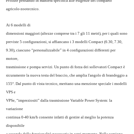
evolute pensando in maniera specifica alle esigenze del comparto
agricolo-zootecnico.
Ai 6 modelli di
dimensioni maggiori (altezze comprese tra i 7 gli 11 metri), per i quali sono
previste 5 configurazioni, si affiancano i 3 modelli Compact (6.30, 7.30,
9.30), ciascuno “personalizzabile” in 4 configurazioni differenti per
motore,
trasmissione e pompa servizi. Un punto di forza dei sollevatori Compact è
sicuramente la nuova testa del braccio, che amplia l'angolo di brandeggio a
155°. Dal punto di vista tecnico, meritano una menzione speciale i modelli
VPS e
VPSe, “impreziositi” dalla trasmissione Variable Power System: la
variazione
continua 0-40 km/h consente infatti di gestire al meglio la potenza
disponibile
a seconda della funzionalità necessaria in ogni momento. Nella versione