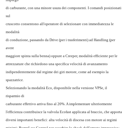
di carburante, con una minore usura dei componenti. I comandi posizionati
sul
cruscotto consentono all'operatore di selezionare con immediatezza le
modalità
di conduzione, passando da Drive (per i trasferimenti) ad Handling (per
avere
maggiore spinta sulla benna) oppure a Creeper, modalità efficiente per le
attrezzature che richiedono una specifica velocità di avanzamento
indipendentemente dal regime dei giri motore, come ad esempio la
spazzatrice.
Selezionando la modalità Eco, disponibile nella versione VPSe, il
risparmio di
carburante effettivo arriva fino al 20%. A implementare ulteriormente
l'efficienza contribuisce la valvola Ecofast applicata al braccio, che apporta
diversi importanti benefici: alta velocità di discesa con motore ai regimi
minimi; BumpLess Control per assorbire lo shock dell'arresto improvviso;