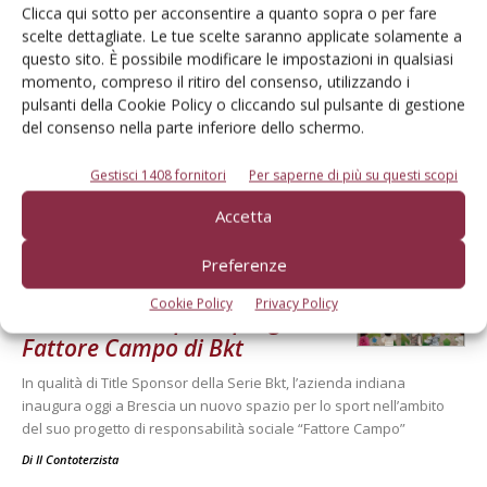
Clicca qui sotto per acconsentire a quanto sopra o per fare
SENZA CATEGORIA
22 Maggio 2026
scelte dettagliate. Le tue scelte saranno applicate solamente a
questo sito. È possibile modificare le impostazioni in qualsiasi
Confai Mantova: poco diffusa
momento, compreso il ritiro del consenso, utilizzando i
l’innovazione in agricoltura
pulsanti della Cookie Policy o cliccando sul pulsante di gestione
del consenso nella parte inferiore dello schermo.
Marco Speziali: «Solo il 15% della Sau mantovana è gestito
attraverso sistemi di agricoltura digitale e di precisione. A rischio la
fertilità del suolo e nessuno analizza la tessitura del terreno»
Gestisci 1408 fornitori
Per saperne di più su questi scopi
Di Il Contoterzista
-
Accetta
Preferenze
SENZA CATEGORIA
30 Aprile 2026
Cookie Policy
Privacy Policy
Sesta edizione per il progetto
Fattore Campo di Bkt
In qualità di Title Sponsor della Serie Bkt, l’azienda indiana
inaugura oggi a Brescia un nuovo spazio per lo sport nell’ambito
del suo progetto di responsabilità sociale “Fattore Campo”
Di
Il Contoterzista