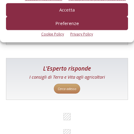
Catalogo Aziende e Prodotti
Accetta
Un modo semplice per cercare un'azienda o un
prodotto!
Preferenze
Cerca adesso
Cookie Policy
Privacy Policy
L'Esperto risponde
I consigli di Terra e Vita agli agricoltori
Cerca adesso