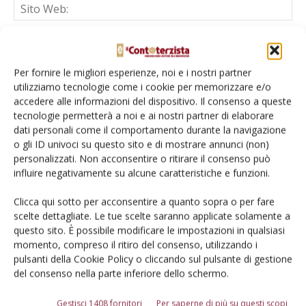
Salva il mio nome, email e sito web in questo browser per la
prossima volta che commento.
Per fornire le migliori esperienze, noi e i nostri partner
utilizziamo tecnologie come i cookie per memorizzare e/o
accedere alle informazioni del dispositivo. Il consenso a queste
tecnologie permetterà a noi e ai nostri partner di elaborare
dati personali come il comportamento durante la navigazione
o gli ID univoci su questo sito e di mostrare annunci (non)
personalizzati. Non acconsentire o ritirare il consenso può
E-magazine
influire negativamente su alcune caratteristiche e funzioni.
Tecniche, prodotti e servizi dalle aziende
Clicca qui sotto per acconsentire a quanto sopra o per fare
scelte dettagliate. Le tue scelte saranno applicate solamente a
questo sito. È possibile modificare le impostazioni in qualsiasi
momento, compreso il ritiro del consenso, utilizzando i
pulsanti della Cookie Policy o cliccando sul pulsante di gestione
del consenso nella parte inferiore dello schermo.
Gestisci 1408 fornitori
Per saperne di più su questi scopi