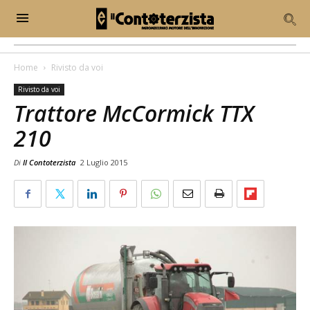
Home
Rivisto da voi
Rivisto da voi
Trattore McCormick TTX
210
Di
Il Contoterzista
2 Luglio 2015