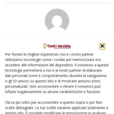
Il Contoterzista
Per fornire le migliori esperienze, noi e i nostri partner
utilizziamo tecnologie come i cookie per memorizzare e/o
accedere alle informazioni del dispositivo. Il consenso a queste
tecnologie permetterà a noi e ai nostri partner di elaborare
Articoli correlati
dati personali come il comportamento durante la navigazione
o gli ID univoci su questo sito e di mostrare annunci (non)
Aumento cavalli: corsa senza freni?
personalizzati. Non acconsentire o ritirare il consenso può
influire negativamente su alcune caratteristiche e funzioni.
Clicca qui sotto per acconsentire a quanto sopra o per fare
scelte dettagliate. Le tue scelte saranno applicate solamente a
Immatricolazioni trattori, moderato
questo sito. È possibile modificare le impostazioni in qualsiasi