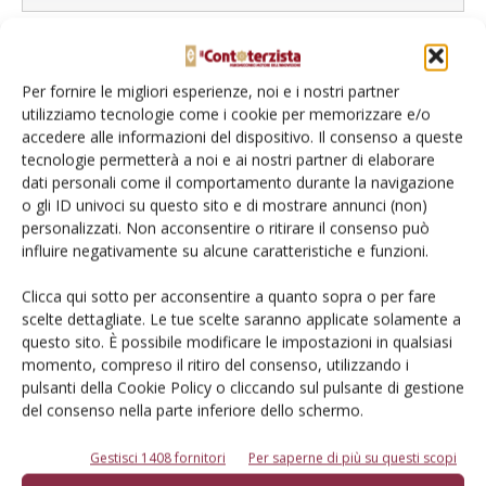
Per fornire le migliori esperienze, noi e i nostri partner
L'Esperto risponde
utilizziamo tecnologie come i cookie per memorizzare e/o
I consigli di Terra e Vita agli agricoltori
accedere alle informazioni del dispositivo. Il consenso a queste
tecnologie permetterà a noi e ai nostri partner di elaborare
Cerca adesso
dati personali come il comportamento durante la navigazione
o gli ID univoci su questo sito e di mostrare annunci (non)
personalizzati. Non acconsentire o ritirare il consenso può
influire negativamente su alcune caratteristiche e funzioni.
Clicca qui sotto per acconsentire a quanto sopra o per fare
scelte dettagliate. Le tue scelte saranno applicate solamente a
questo sito. È possibile modificare le impostazioni in qualsiasi
momento, compreso il ritiro del consenso, utilizzando i
pulsanti della Cookie Policy o cliccando sul pulsante di gestione
del consenso nella parte inferiore dello schermo.
Dalla stessa categoria
Gestisci 1408 fornitori
Per saperne di più su questi scopi
RIVISTO DA VOI
22 Settembre 2017