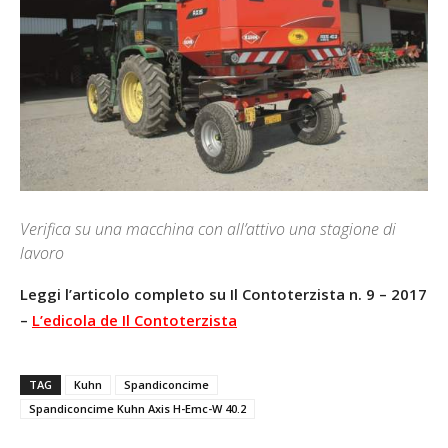
Verifica su una macchina con all’attivo una stagione di
lavoro
Leggi l’articolo completo su Il Contoterzista n. 9 – 2017
–
L’edicola de Il Contoterzista
TAG
Kuhn
Spandiconcime
Spandiconcime Kuhn Axis H-Emc-W 40.2