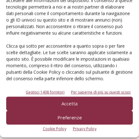
accedere alle informazioni del dispositivo. Il consenso a queste
tecnologie permetterà a noi e ai nostri partner di elaborare
dati personali come il comportamento durante la navigazione
o gli ID univoci su questo sito e di mostrare annunci (non)
Dalla stessa categoria
personalizzati. Non acconsentire o ritirare il consenso può
influire negativamente su alcune caratteristiche e funzioni.
PROVATO DAGLI AGROMECCANICI
25 Maggio 2026
Clicca qui sotto per acconsentire a quanto sopra o per fare
McCormick X8.631 VT-Drive
scelte dettagliate. Le tue scelte saranno applicate solamente a
questo sito. È possibile modificare le impostazioni in qualsiasi
Verifica effettuata su una macchina con all’attivo 300 ore
momento, compreso il ritiro del consenso, utilizzando i
Di Ottavio Repetti
-
pulsanti della Cookie Policy o cliccando sul pulsante di gestione
del consenso nella parte inferiore dello schermo.
PROVATO DAGLI AGROMECCANICI
25 Maggio 2026
Gestisci 1408 fornitori
Per saperne di più su questi scopi
Erpice a dischi Rol-Ex BT 300 e
Accetta
rullo-cutter Rol-Ex WCNF 300
Preferenze
Verifica effettuata su una macchina con all’attivo una stagione
Cookie Policy
Privacy Policy
Di Ottavio Repetti
-