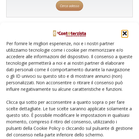
Cerca adesso
L'Esperto risponde
Per fornire le migliori esperienze, noi e i nostri partner
utilizziamo tecnologie come i cookie per memorizzare e/o
I consigli di Terra e Vita agli agricoltori
accedere alle informazioni del dispositivo. Il consenso a queste
tecnologie permetterà a noi e ai nostri partner di elaborare
Cerca adesso
dati personali come il comportamento durante la navigazione
o gli ID univoci su questo sito e di mostrare annunci (non)
personalizzati. Non acconsentire o ritirare il consenso può
influire negativamente su alcune caratteristiche e funzioni.
Clicca qui sotto per acconsentire a quanto sopra o per fare
scelte dettagliate. Le tue scelte saranno applicate solamente a
questo sito. È possibile modificare le impostazioni in qualsiasi
momento, compreso il ritiro del consenso, utilizzando i
pulsanti della Cookie Policy o cliccando sul pulsante di gestione
Dalla stessa categoria
del consenso nella parte inferiore dello schermo.