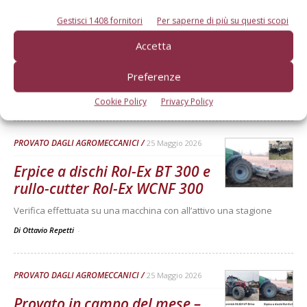
Gestisci 1408 fornitori
Per saperne di più su questi scopi
PROVATO DAGLI AGROMECCANICI
25 Maggio 2026
Accetta
McCormick X8.631 VT-Drive
Preferenze
Verifica effettuata su una macchina con all’attivo 300 ore
Di Ottavio Repetti
-
Cookie Policy
Privacy Policy
PROVATO DAGLI AGROMECCANICI
25 Maggio 2026
Erpice a dischi Rol-Ex BT 300 e
rullo-cutter Rol-Ex WCNF 300
Verifica effettuata su una macchina con all’attivo una stagione
Di Ottavio Repetti
-
PROVATO DAGLI AGROMECCANICI
25 Maggio 2026
Provato in campo del mese –