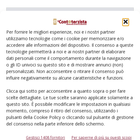
L'Esperto risponde
I consigli di Terra e Vita agli agricoltori
Per fornire le migliori esperienze, noi e i nostri partner
utilizziamo tecnologie come i cookie per memorizzare e/o
Cerca adesso
accedere alle informazioni del dispositivo. Il consenso a queste
tecnologie permetterà a noi e ai nostri partner di elaborare
dati personali come il comportamento durante la navigazione
o gli ID univoci su questo sito e di mostrare annunci (non)
personalizzati. Non acconsentire o ritirare il consenso può
influire negativamente su alcune caratteristiche e funzioni.
Clicca qui sotto per acconsentire a quanto sopra o per fare
scelte dettagliate. Le tue scelte saranno applicate solamente a
questo sito. È possibile modificare le impostazioni in qualsiasi
momento, compreso il ritiro del consenso, utilizzando i
Dalla stessa categoria
pulsanti della Cookie Policy o cliccando sul pulsante di gestione
del consenso nella parte inferiore dello schermo.
PROVATO DAGLI AGROMECCANICI
25 Maggio 2026
Gestisci 1408 fornitori
Per saperne di più su questi scopi