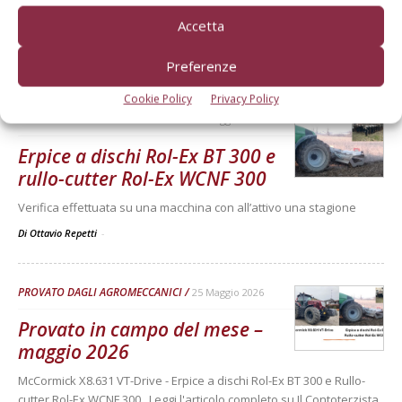
McCormick X8.631 VT-Drive
Accetta
Verifica effettuata su una macchina con all’attivo 300 ore
Di Ottavio Repetti
-
Preferenze
Cookie Policy
Privacy Policy
PROVATO DAGLI AGROMECCANICI
25 Maggio 2026
Erpice a dischi Rol-Ex BT 300 e
rullo-cutter Rol-Ex WCNF 300
Verifica effettuata su una macchina con all’attivo una stagione
Di Ottavio Repetti
-
PROVATO DAGLI AGROMECCANICI
25 Maggio 2026
Provato in campo del mese –
maggio 2026
McCormick X8.631 VT-Drive - Erpice a dischi Rol-Ex BT 300 e Rullo-
cutter Rol-Ex WCNF 300 Leggi l'articolo completo su Il Contoterzista