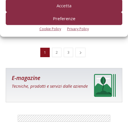
Accetta
Preferenze
Coltivatore Amazone Ceus 6000-2TX Super
Di
Ottavio Repetti
15 Settembre 2023
Cookie Policy
Privacy Policy
1
2
3
E-magazine
Tecniche, prodotti e servizi dalle aziende