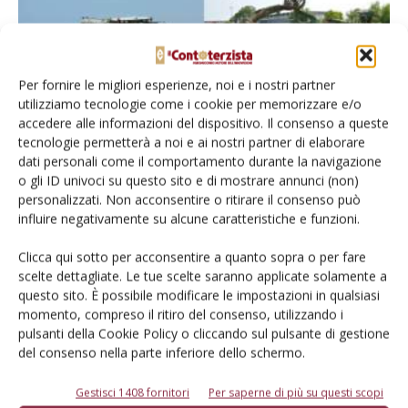
Per fornire le migliori esperienze, noi e i nostri partner
utilizziamo tecnologie come i cookie per memorizzare e/o
accedere alle informazioni del dispositivo. Il consenso a queste
tecnologie permetterà a noi e ai nostri partner di elaborare
dati personali come il comportamento durante la navigazione
Provato in campo del mese – settembre
o gli ID univoci su questo sito e di mostrare annunci (non)
personalizzati. Non acconsentire o ritirare il consenso può
2023
influire negativamente su alcune caratteristiche e funzioni.
Di
Il Contoterzista
18 Settembre 2023
Clicca qui sotto per acconsentire a quanto sopra o per fare
scelte dettagliate. Le tue scelte saranno applicate solamente a
questo sito. È possibile modificare le impostazioni in qualsiasi
momento, compreso il ritiro del consenso, utilizzando i
pulsanti della Cookie Policy o cliccando sul pulsante di gestione
del consenso nella parte inferiore dello schermo.
Gestisci 1408 fornitori
Per saperne di più su questi scopi