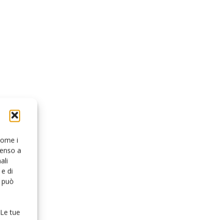
 come i
senso a
ali
e di
o può
 Le tue