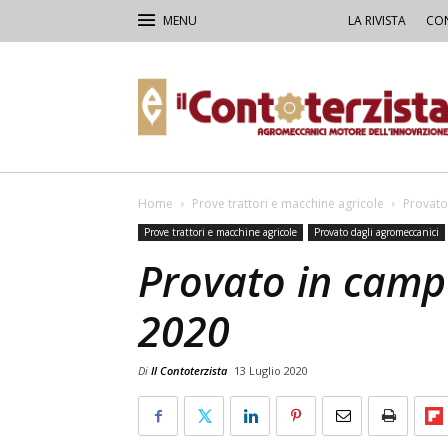
LA RIVISTA
CON
Il
Contoterzista
Home
Prove trattori e macchine agricole
Provato
Prove trattori e macchine agricole
Provato dagli agromeccanici
Provato in campo
2020
Di
Il Contoterzista
13 Luglio 2020