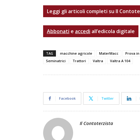
Leggi gli articoli completi su Il Contot
Abbonati
e
accedi
all’edicola digitale
TAG
macchine agricole
MaterMacc
Prova i
Seminatrici
Trattori
Valtra
Valtra A 104
Facebook
Twitter
Il Contoterzista