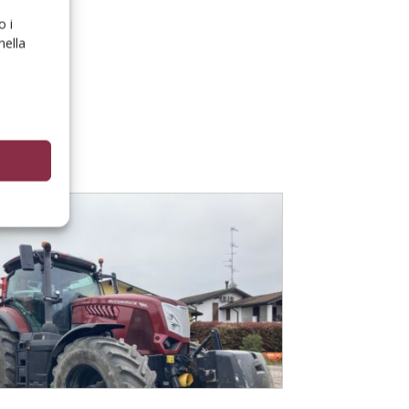
o i
nella