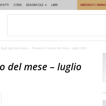
TATTI
CORSI
EDAGRICOLE
LIBRI
ABBONATI / RINN
 dagli agromeccanici
Provato in campo del mese – luglio 2020
 del mese – luglio