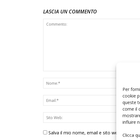
LASCIA UN COMMENTO
Per forni
cookie p
queste t
come il 
mostrare
influire
Salva il mio nome, email e sito web in ques
Clicca q