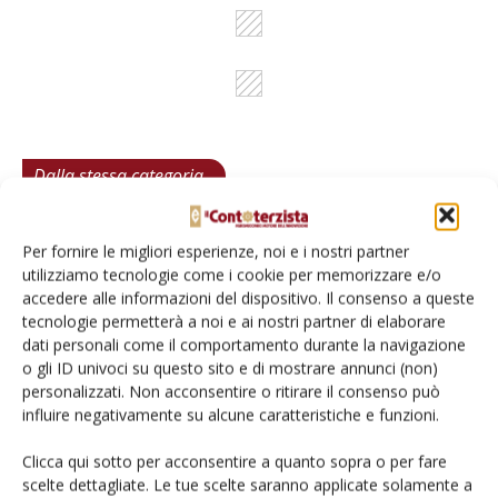
Dalla stessa categoria
PROVATO DAGLI AGROMECCANICI
25 Maggio 2026
Per fornire le migliori esperienze, noi e i nostri partner
utilizziamo tecnologie come i cookie per memorizzare e/o
McCormick X8.631 VT-Drive
accedere alle informazioni del dispositivo. Il consenso a queste
Verifica effettuata su una macchina con all’attivo 300 ore
tecnologie permetterà a noi e ai nostri partner di elaborare
dati personali come il comportamento durante la navigazione
Di Ottavio Repetti
-
o gli ID univoci su questo sito e di mostrare annunci (non)
personalizzati. Non acconsentire o ritirare il consenso può
influire negativamente su alcune caratteristiche e funzioni.
PROVATO DAGLI AGROMECCANICI
25 Maggio 2026
Clicca qui sotto per acconsentire a quanto sopra o per fare
Erpice a dischi Rol-Ex BT 300 e
scelte dettagliate. Le tue scelte saranno applicate solamente a
rullo-cutter Rol-Ex WCNF 300