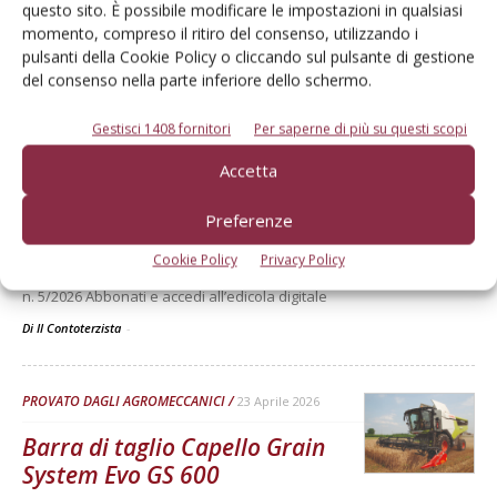
questo sito. È possibile modificare le impostazioni in qualsiasi
momento, compreso il ritiro del consenso, utilizzando i
Verifica effettuata su una macchina con all’attivo una stagione
pulsanti della Cookie Policy o cliccando sul pulsante di gestione
Di Ottavio Repetti
-
del consenso nella parte inferiore dello schermo.
Gestisci 1408 fornitori
Per saperne di più su questi scopi
PROVATO DAGLI AGROMECCANICI
25 Maggio 2026
Accetta
Provato in campo del mese –
maggio 2026
Preferenze
McCormick X8.631 VT-Drive - Erpice a dischi Rol-Ex BT 300 e Rullo-
Cookie Policy
Privacy Policy
cutter Rol-Ex WCNF 300 Leggi l'articolo completo su Il Contoterzista
n. 5/2026 Abbonati e accedi all’edicola digitale
Di Il Contoterzista
-
PROVATO DAGLI AGROMECCANICI
23 Aprile 2026
Barra di taglio Capello Grain
System Evo GS 600