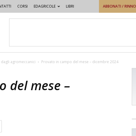
TATTI
CORSI
EDAGRICOLE
LIBRI
ABBONATI / RINN
 dagli agromeccanici
Provato in campo del mese – dicembre 2024
o del mese –