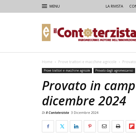
LA RIVISTA
CON
Il
Contoterzista
Home
Prove trattori e macchine agricole
Provato
Prove trattori e macchine agricole
Provato dagli agromeccanici
Provato in camp
dicembre 2024
Di
Il Contoterzista
3 Dicembre 2024