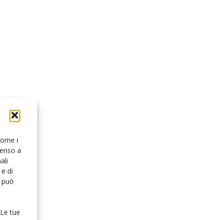
 come i
senso a
ali
e di
o può
 Le tue