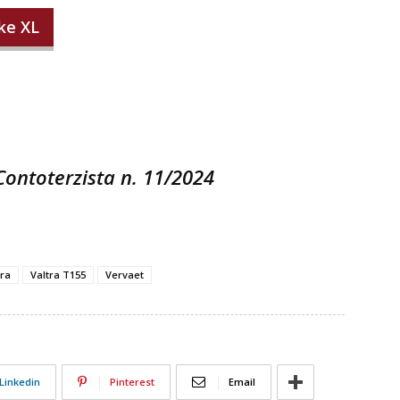
ke XL
 Contoterzista n. 11/2024
tra
Valtra T155
Vervaet
Linkedin
Pinterest
Email