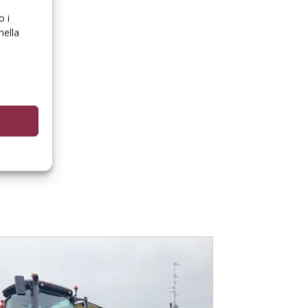
o i
nella