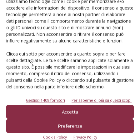
utilizziamo tecnologie come i cookie per memorizzare e/o
accedere alle informazioni del dispositivo. Il consenso a queste
L'Esperto risponde
tecnologie permetterà a noi e ai nostri partner di elaborare
I consigli di Terra e Vita agli agricoltori
dati personali come il comportamento durante la navigazione
o gli ID univoci su questo sito e di mostrare annunci (non)
Cerca adesso
personalizzati. Non acconsentire o ritirare il consenso può
influire negativamente su alcune caratteristiche e funzioni.
Clicca qui sotto per acconsentire a quanto sopra o per fare
scelte dettagliate. Le tue scelte saranno applicate solamente a
questo sito. È possibile modificare le impostazioni in qualsiasi
momento, compreso il ritiro del consenso, utilizzando i
pulsanti della Cookie Policy o cliccando sul pulsante di gestione
del consenso nella parte inferiore dello schermo.
Gestisci 1408 fornitori
Per saperne di più su questi scopi
Accetta
Rimani aggiornato sul mondo
Preferenze
dell’agricoltura
Cookie Policy
Privacy Policy