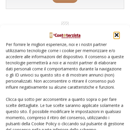
Per fornire le migliori esperienze, noi e i nostri partner
utilizziamo tecnologie come i cookie per memorizzare e/o
accedere alle informazioni del dispositivo. Il consenso a queste
tecnologie permetterà a noi e ai nostri partner di elaborare
dati personali come il comportamento durante la navigazione
o gli ID univoci su questo sito e di mostrare annunci (non)
Rimani aggiornato sul mondo
personalizzati. Non acconsentire o ritirare il consenso può
influire negativamente su alcune caratteristiche e funzioni.
dell’agricoltura
Clicca qui sotto per acconsentire a quanto sopra o per fare
scelte dettagliate. Le tue scelte saranno applicate solamente a
Iscriviti alle nostre newsletter
questo sito. È possibile modificare le impostazioni in qualsiasi
momento, compreso il ritiro del consenso, utilizzando i
pulsanti della Cookie Policy o cliccando sul pulsante di gestione
del consenso nella parte inferiore dello schermo.