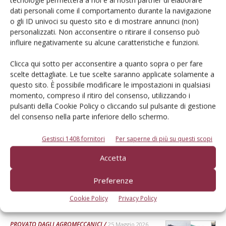
tecnologie permetterà a noi e ai nostri partner di elaborare
dati personali come il comportamento durante la navigazione
Dalla stessa categoria
o gli ID univoci su questo sito e di mostrare annunci (non)
personalizzati. Non acconsentire o ritirare il consenso può
PROVATO DAGLI AGROMECCANICI
influire negativamente su alcune caratteristiche e funzioni.
25 Maggio 2026
McCormick X8.631 VT-Drive
Clicca qui sotto per acconsentire a quanto sopra o per fare
scelte dettagliate. Le tue scelte saranno applicate solamente a
Verifica effettuata su una macchina con all’attivo 300 ore
questo sito. È possibile modificare le impostazioni in qualsiasi
Di Ottavio Repetti
-
momento, compreso il ritiro del consenso, utilizzando i
pulsanti della Cookie Policy o cliccando sul pulsante di gestione
del consenso nella parte inferiore dello schermo.
PROVATO DAGLI AGROMECCANICI
25 Maggio 2026
Gestisci 1408 fornitori
Per saperne di più su questi scopi
Erpice a dischi Rol-Ex BT 300 e
Accetta
rullo-cutter Rol-Ex WCNF 300
Verifica effettuata su una macchina con all’attivo una stagione
Preferenze
Di Ottavio Repetti
-
Cookie Policy
Privacy Policy
PROVATO DAGLI AGROMECCANICI
25 Maggio 2026