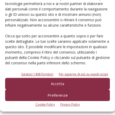
tecnologie permetterà a noi e ai nostri partner di elaborare
dati personali come il comportamento durante la navigazione
Dalla stessa categoria
o gli ID univoci su questo sito e di mostrare annunci (non)
personalizzati. Non acconsentire o ritirare il consenso può
influire negativamente su alcune caratteristiche e funzioni.
PROVATO DAGLI AGROMECCANICI
25 Maggio 2026
Clicca qui sotto per acconsentire a quanto sopra o per fare
McCormick X8.631 VT-Drive
scelte dettagliate. Le tue scelte saranno applicate solamente a
questo sito. È possibile modificare le impostazioni in qualsiasi
Verifica effettuata su una macchina con all’attivo 300 ore
momento, compreso il ritiro del consenso, utilizzando i
Di Ottavio Repetti
-
pulsanti della Cookie Policy o cliccando sul pulsante di gestione
del consenso nella parte inferiore dello schermo.
PROVATO DAGLI AGROMECCANICI
25 Maggio 2026
Gestisci 1408 fornitori
Per saperne di più su questi scopi
Erpice a dischi Rol-Ex BT 300 e
Accetta
rullo-cutter Rol-Ex WCNF 300
Preferenze
Verifica effettuata su una macchina con all’attivo una stagione
Di Ottavio Repetti
-
Cookie Policy
Privacy Policy