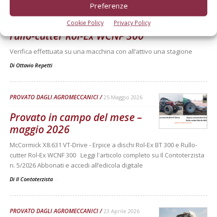
PROVATO DAGLI AGROMECCANICI
25 Maggio 2026
Preferenze
Erpice a dischi Rol-Ex BT 300 e
Cookie Policy
Privacy Policy
rullo-cutter Rol-Ex WCNF 300
Verifica effettuata su una macchina con all’attivo una stagione
Di Ottavio Repetti
-
PROVATO DAGLI AGROMECCANICI
25 Maggio 2026
Provato in campo del mese –
maggio 2026
McCormick X8.631 VT-Drive - Erpice a dischi Rol-Ex BT 300 e Rullo-
cutter Rol-Ex WCNF 300 Leggi l'articolo completo su Il Contoterzista
n. 5/2026 Abbonati e accedi all’edicola digitale
Di Il Contoterzista
-
PROVATO DAGLI AGROMECCANICI
23 Aprile 2026