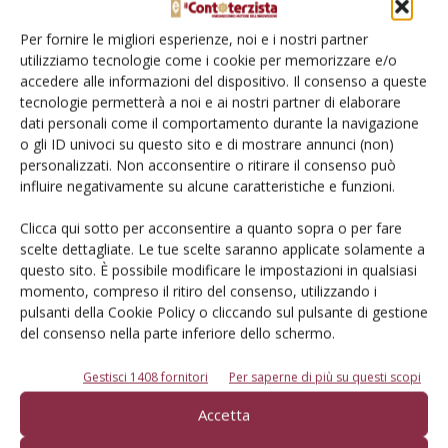
Cerca adesso
Per fornire le migliori esperienze, noi e i nostri partner
utilizziamo tecnologie come i cookie per memorizzare e/o
accedere alle informazioni del dispositivo. Il consenso a queste
tecnologie permetterà a noi e ai nostri partner di elaborare
dati personali come il comportamento durante la navigazione
o gli ID univoci su questo sito e di mostrare annunci (non)
personalizzati. Non acconsentire o ritirare il consenso può
influire negativamente su alcune caratteristiche e funzioni.
Clicca qui sotto per acconsentire a quanto sopra o per fare
Dalla stessa categoria
scelte dettagliate. Le tue scelte saranno applicate solamente a
questo sito. È possibile modificare le impostazioni in qualsiasi
PROVATO DAGLI AGROMECCANICI
25 Maggio 2026
momento, compreso il ritiro del consenso, utilizzando i
pulsanti della Cookie Policy o cliccando sul pulsante di gestione
McCormick X8.631 VT-Drive
del consenso nella parte inferiore dello schermo.
Verifica effettuata su una macchina con all’attivo 300 ore
Gestisci 1408 fornitori
Per saperne di più su questi scopi
Di Ottavio Repetti
-
Accetta