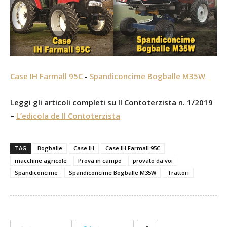
Case IH Farmall 95C
-
Spandiconcime Bogballe M35W
Leggi gli articoli completi su Il Contoterzista n. 1/2019
–
L’edicola de Il Contoterzista
TAG
Bogballe
Case IH
Case IH Farmall 95C
macchine agricole
Prova in campo
provato da voi
Spandiconcime
Spandiconcime Bogballe M35W
Trattori