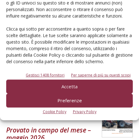
o gli ID univoci su questo sito e di mostrare annunci (non)
PROVATO DAGLI AGROMECCANICI
25 Maggio 2026
personalizzati. Non acconsentire o ritirare il consenso può
influire negativamente su alcune caratteristiche e funzioni.
McCormick X8.631 VT-Drive
Verifica effettuata su una macchina con all’attivo 300 ore
Clicca qui sotto per acconsentire a quanto sopra o per fare
scelte dettagliate. Le tue scelte saranno applicate solamente a
Di Ottavio Repetti
-
questo sito. È possibile modificare le impostazioni in qualsiasi
momento, compreso il ritiro del consenso, utilizzando i
pulsanti della Cookie Policy o cliccando sul pulsante di gestione
PROVATO DAGLI AGROMECCANICI
25 Maggio 2026
del consenso nella parte inferiore dello schermo.
Erpice a dischi Rol-Ex BT 300 e
Gestisci 1408 fornitori
Per saperne di più su questi scopi
rullo-cutter Rol-Ex WCNF 300
Accetta
Verifica effettuata su una macchina con all’attivo una stagione
Di Ottavio Repetti
-
Preferenze
Cookie Policy
Privacy Policy
PROVATO DAGLI AGROMECCANICI
25 Maggio 2026
Provato in campo del mese –
maggio 2026