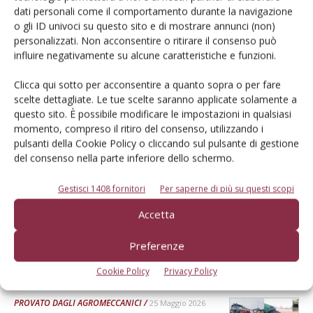
Dalla stessa categoria
dati personali come il comportamento durante la navigazione
o gli ID univoci su questo sito e di mostrare annunci (non)
personalizzati. Non acconsentire o ritirare il consenso può
PROVATO DAGLI AGROMECCANICI
25 Maggio 2026
influire negativamente su alcune caratteristiche e funzioni.
McCormick X8.631 VT-Drive
Clicca qui sotto per acconsentire a quanto sopra o per fare
scelte dettagliate. Le tue scelte saranno applicate solamente a
Verifica effettuata su una macchina con all’attivo 300 ore
questo sito. È possibile modificare le impostazioni in qualsiasi
Di Ottavio Repetti
-
momento, compreso il ritiro del consenso, utilizzando i
pulsanti della Cookie Policy o cliccando sul pulsante di gestione
del consenso nella parte inferiore dello schermo.
PROVATO DAGLI AGROMECCANICI
25 Maggio 2026
Gestisci 1408 fornitori
Per saperne di più su questi scopi
Erpice a dischi Rol-Ex BT 300 e
rullo-cutter Rol-Ex WCNF 300
Accetta
Verifica effettuata su una macchina con all’attivo una stagione
Preferenze
Di Ottavio Repetti
-
Cookie Policy
Privacy Policy
PROVATO DAGLI AGROMECCANICI
25 Maggio 2026