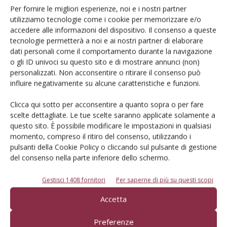
Per fornire le migliori esperienze, noi e i nostri partner
utilizziamo tecnologie come i cookie per memorizzare e/o
Articoli correlati
accedere alle informazioni del dispositivo. Il consenso a queste
tecnologie permetterà a noi e ai nostri partner di elaborare
La Pac che verrà: i pagamenti diretti
dati personali come il comportamento durante la navigazione
2028-34
o gli ID univoci su questo sito e di mostrare annunci (non)
personalizzati. Non acconsentire o ritirare il consenso può
influire negativamente su alcune caratteristiche e funzioni.
Pac post 2027, scongiurati tagli al
Clicca qui sotto per acconsentire a quanto sopra o per fare
budget
scelte dettagliate. Le tue scelte saranno applicate solamente a
questo sito. È possibile modificare le impostazioni in qualsiasi
momento, compreso il ritiro del consenso, utilizzando i
La Pac nel 2026: semplificazioni, date,
pulsanti della Cookie Policy o cliccando sul pulsante di gestione
requisiti e importi
del consenso nella parte inferiore dello schermo.
Gestisci 1408 fornitori
Per saperne di più su questi scopi
Accetta
Preferenze