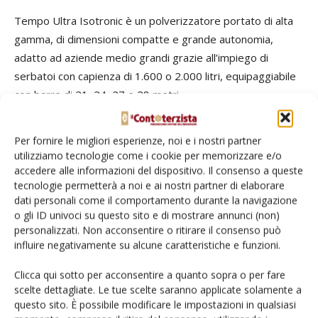
Tempo Ultra Isotronic è un polverizzatore portato di alta
gamma, di dimensioni compatte e grande autonomia,
adatto ad aziende medio grandi grazie all’impiego di
serbatoi con capienza di 1.600 o 2.000 litri, equipaggiabile
con barre di 21, 24, 27 e 28 metri.
Il pannello di utilizzo progettato per ridurre i tempi di
lavoro e facilitare le diverse operazioni è disponibile con
Per fornire le migliori esperienze, noi e i nostri partner
gestione manuale (Easy Pack) o elettronica (Professional
utilizziamo tecnologie come i cookie per memorizzare e/o
Pack). Con quest’ultima, i parametri e i cicli funzionali
accedere alle informazioni del dispositivo. Il consenso a queste
tecnologie permetterà a noi e ai nostri partner di elaborare
vengono gestiti direttamente dal monitor in cabina in modo
dati personali come il comportamento durante la navigazione
efficace ed automatico. La barra irroratrice Ala 400 è
o gli ID univoci su questo sito e di mostrare annunci (non)
idraulica con geometrie variabili. La sequenza di
personalizzati. Non acconsentire o ritirare il consenso può
apertura/chiusura delle ali di sinistra e di destra avviene in
influire negativamente su alcune caratteristiche e funzioni.
maniera indipendente.
Clicca qui sotto per acconsentire a quanto sopra o per fare
scelte dettagliate. Le tue scelte saranno applicate solamente a
questo sito. È possibile modificare le impostazioni in qualsiasi