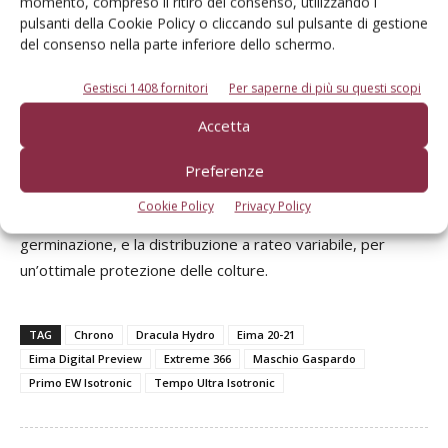
momento, compreso il ritiro del consenso, utilizzando i
pulsanti della Cookie Policy o cliccando sul pulsante di gestione
del consenso nella parte inferiore dello schermo.
Gestisci 1408 fornitori
Per saperne di più su questi scopi
Accetta
Tra i punti di forza il sistema di controllo automatico delle
Preferenze
sezioni, utile a evitare sia sovrapposizioni sia dosaggi
Cookie Policy
Privacy Policy
eccessivi, che potrebbero compromettere la
germinazione, e la distribuzione a rateo variabile, per
un’ottimale protezione delle colture.
TAG
Chrono
Dracula Hydro
Eima 20-21
Eima Digital Preview
Extreme 366
Maschio Gaspardo
Primo EW Isotronic
Tempo Ultra Isotronic