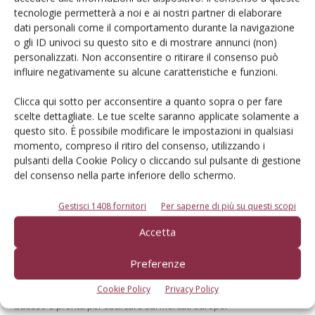
Cerca adesso
tecnologie permetterà a noi e ai nostri partner di elaborare
dati personali come il comportamento durante la navigazione
o gli ID univoci su questo sito e di mostrare annunci (non)
personalizzati. Non acconsentire o ritirare il consenso può
influire negativamente su alcune caratteristiche e funzioni.
Clicca qui sotto per acconsentire a quanto sopra o per fare
scelte dettagliate. Le tue scelte saranno applicate solamente a
questo sito. È possibile modificare le impostazioni in qualsiasi
momento, compreso il ritiro del consenso, utilizzando i
pulsanti della Cookie Policy o cliccando sul pulsante di gestione
Dalla stessa categoria
del consenso nella parte inferiore dello schermo.
NOVITÀ DALL'INDUSTRIA
8 Luglio 2026
Gestisci 1408 fornitori
Per saperne di più su questi scopi
Le seminatrici di precisione
Accetta
Puro H 3000 di Pöttinger
Preferenze
pronte per...
Cookie Policy
Privacy Policy
Presentata in anteprima ad Agritechnica 2025 in forma prototipale,
adesso è pronta per sbarcare sui mercati europei