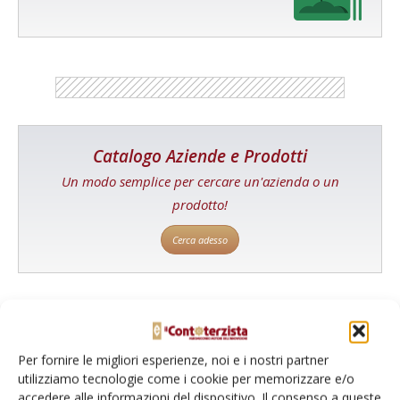
Catalogo Aziende e Prodotti
Un modo semplice per cercare un'azienda o un
prodotto!
Cerca adesso
L'Esperto risponde
Per fornire le migliori esperienze, noi e i nostri partner
I consigli di Terra e Vita agli agricoltori
utilizziamo tecnologie come i cookie per memorizzare e/o
accedere alle informazioni del dispositivo. Il consenso a queste