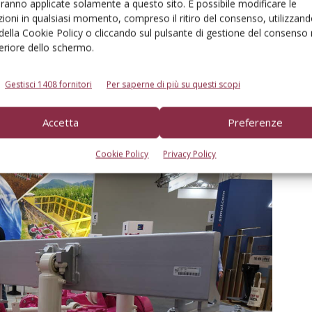
ha di fatto riprogettato uno dei suoi cavalli da battaglia
aranno applicate solamente a questo sito. È possibile modificare le
ioni in qualsiasi momento, compreso il ritiro del consenso, utilizzand
originale che si propone con prestazioni molto superiori,
 della Cookie Policy o cliccando sul pulsante di gestione del consenso 
idotte esigenze di manutenzione e con una spiccata
feriore dello schermo.
 con un rapporto fra prezzo e prestazioni decisamente
Gestisci 1408 fornitori
Per saperne di più su questi scopi
Accetta
Preferenze
Cookie Policy
Privacy Policy