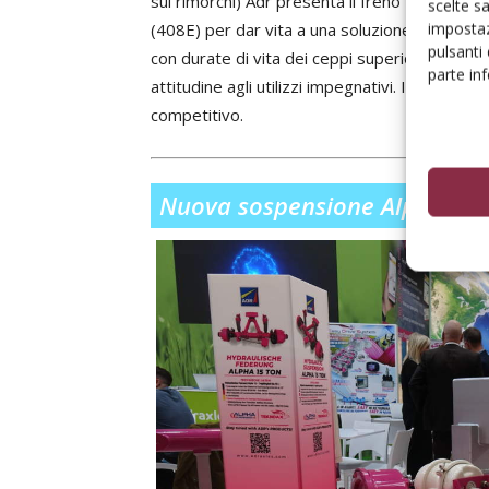
sui rimorchi) Adr presenta il freno
410E
. Adr 
scelte s
impostaz
(408E) per dar vita a una soluzione del tutto 
pulsanti
con durate di vita dei ceppi superiori, con r
parte in
attitudine agli utilizzi impegnativi. Il tutto
competitivo.
Nuova sospensione Alpha