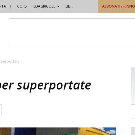
TATTI
CORSI
EDAGRICOLE
LIBRI
ABBONATI / RINN
superportate
per superportate