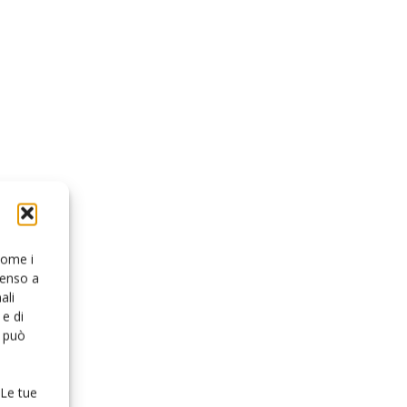
 come i
senso a
ali
e di
o può
 Le tue