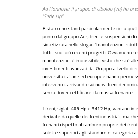
Ad Hannover il gruppo di Uboldo (Va) ha pres
“Serie Hp”
È stato uno stand particolarmente ricco que
punto dal gruppo Adr, freni e sospensioni di n
sintetizzata nello slogan “manutenzioni ridott
tutti i suoi più recenti progetti. Ovviamente 
manutenzioni è impossibile, visto che si è al
investimenti avanzati dal Gruppo a livello di r
università italiane ed europee hanno permess
intervento, arrivando sui nuovi freni denomin
senza dover rettificare i la massa frenante.
I freni, siglati
406 Hp
e
3412 Hp
, vantano in
derivate da quelle dei freni industriali, ma ch
frenanti rispetto al tamburo proprie dei freni 
solette superiori agli standard di categoria a