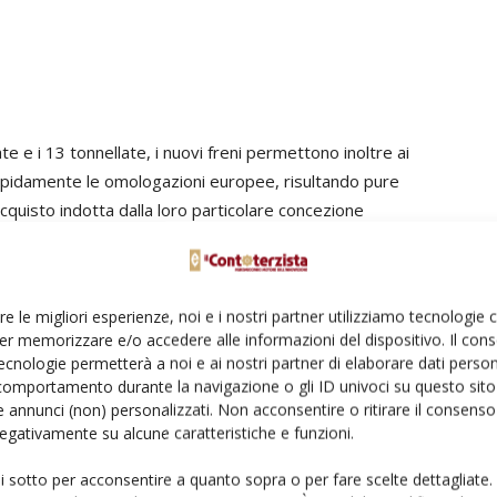
ate e i 13 tonnellate, i nuovi freni permettono inoltre ai
 rapidamente le omologazioni europee, risultando pure
cquisto indotta dalla loro particolare concezione
 e 60 km/ora, possono abbinarsi a cerchi ruota di
 30 pollici e mezzo, risultando quindi perfettamente
no in continuo aumento delle dimensioni delle ruote dei
re le migliori esperienze, noi e i nostri partner utilizziamo tecnologie
elocità, esigenze il cui rispetto è reso ulteriormente più
er memorizzare e/o accedere alle informazioni del dispositivo. Il con
ivi dal sempre più accentuato rigore delle omologazioni e
ecnologie permetterà a noi e ai nostri partner di elaborare dati person
rmance anche quando i freni sono sottoposti a utilizzi
comportamento durante la navigazione o gli ID univoci su questo sito 
 annunci (non) personalizzati. Non acconsentire o ritirare il consens
 negativamente su alcune caratteristiche e funzioni.
o di ruote dimensioni maggiori e carichi sempre maggiori
ui sotto per acconsentire a quanto sopra o per fare scelte dettagliate.