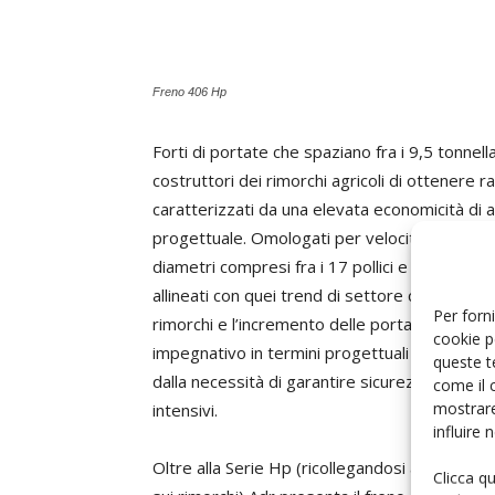
Freno 406 Hp
Forti di portate che spaziano fra i 9,5 tonnell
costruttori dei rimorchi agricoli di ottenere
caratterizzati da una elevata economicità di a
progettuale. Omologati per velocità di 30, 40
diametri compresi fra i 17 pollici e mezzo e i
allineati con quei trend di settore che voglio
Per forni
rimorchi e l’incremento delle portate e delle v
cookie p
impegnativo in termini progettuali e costrutt
queste t
dalla necessità di garantire sicurezza e perfo
come il 
mostrare
intensivi.
influire
Oltre alla Serie Hp (ricollegandosi al discors
Clicca q