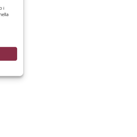
o i
nella