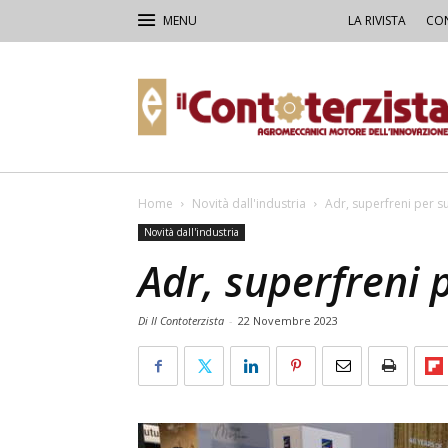
LA RIVISTA
CON
Il
Contoterzista
Home
Novità dall'industria
Adr, superfreni per 
Novità dall'industria
Adr, superfreni 
Di Il Contoterzista
-
22 Novembre 2023