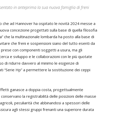
entato in anteprima la sua nuova famiglia di freni
llo che ad Hannover ha ospitato le novità 2024 messe a
uova concezione progettati sulla base di quella filosofia
a” che la multinazionale lombarda ha posto alla base di
evitare che freni e sospensioni siano del tutto esenti da
le prese con componenti soggetti a usura, ma gli
icerca e sviluppo e le collaborazioni con le più quotate
o di ridurre davvero al minimo le esigenze di
ati “Serie Hp” a permettere la sostituzione dei ceppi
 effetti ganasce a doppia costa, progettualmente
e conservano la registrabilità delle posizioni delle masse
agricoli, peculiarità che abbinandosi a spessori delle
ssicura agli stessi gruppi frenanti una superiore durata