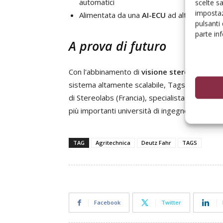
automatici
scelte s
impostaz
Alimentata da una
AI-ECU
ad alte prestazi
pulsanti
parte in
A prova di futuro
Con l'abbinamento di
visione stereo, intelli
sistema altamente scalabile, Tags è il risulta
di Stereolabs (Francia), specialista in IA spazi
più importanti università di ingegneria europ
TAG
Agritechnica
Deutz Fahr
TAGS
Facebook
Twitter