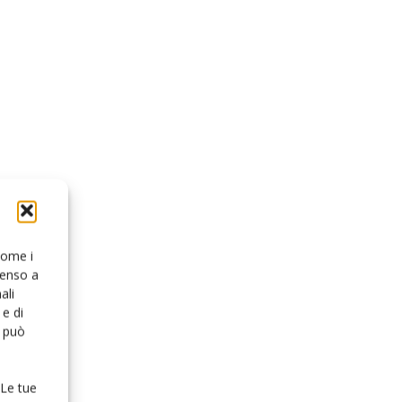
 come i
senso a
ali
e di
o può
 Le tue