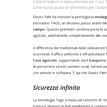
Il brand tedesco è stato premiato per il suo 
come nuovo punto di riferimento per l'autom
Deutz-Fahr ha ricevuto la prestigiosa
medagl
innovativo TAGS, un decisivo passo avanti
ne
campo
. Questo premiato sistema porta le av
agricolo, adattandole completamente alle sue 
A differenza dei tradizionali Adas (Advanced
scorrevoli, traffico uniforme e infrastrutture
l'uso agricolo
, supportando sia il
trasporto
di percorrere stretti sentieri rurali, terreni va
con sensori e software. È qui che Deutz-Fahr 
Sicurezza infinita
La tecnologia Tags si basa sul concetto di
"t
trattore diventa un hub intelligente e connes