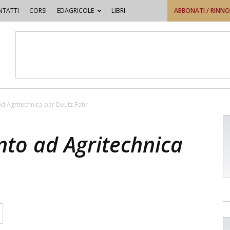
TATTI
CORSI
EDAGRICOLE
LIBRI
ABBONATI / RINN
d Agritechnica per Deutz-Fahr
nto ad Agritechnica