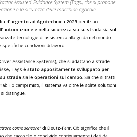
Tractor Assisted Guidance System (Tags), che si propone
azione e la sicurezza delle macchine agricole
ia d'argento ad Agritechnica 2025
per il suo
ll'automazione e nella sicurezza sia su strada
sia
sul
anzate tecnologie di assistenza alla guida nel mondo
specifiche condizioni di lavoro.
 Driver Assistance Systems), che si adattano a strade
 fisse, Tags
è stato appositamente sviluppato per
 su strada
sia le
operazioni sul campo
. Sia che si tratti
riabili o campi misti, il sistema va oltre le solite soluzioni
si distingue.
rattore come sensore"
di Deutz-Fahr. Ciò significa che il
so che raccoglie e condivide continuamente i dati dal