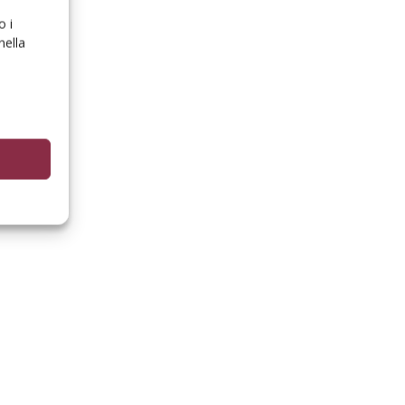
o i
nella