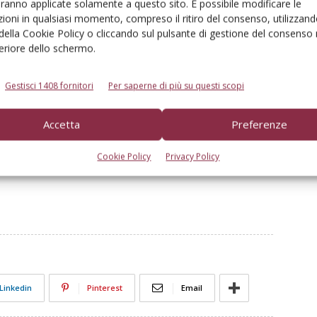
aranno applicate solamente a questo sito. È possibile modificare le
ioni in qualsiasi momento, compreso il ritiro del consenso, utilizzand
oni, predisposta per le future funzioni autonome
 della Cookie Policy o cliccando sul pulsante di gestione del consenso 
feriore dello schermo.
Gestisci 1408 fornitori
Per saperne di più su questi scopi
genza artificiale in tempo reale
e un'architettura di
to della ricerca e sviluppo di Deutz-Fahr, con il supporto
Accetta
Preferenze
ale in tempo reale, e del Politecnico di Milano, una delle
ee.
Cookie Policy
Privacy Policy
Linkedin
Pinterest
Email