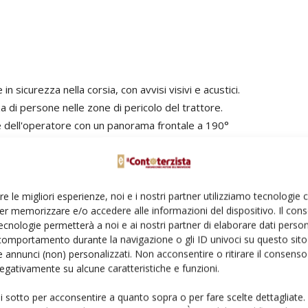
 in sicurezza nella corsia, con avvisi visivi e acustici.
a di persone nelle zone di pericolo del trattore.
le dell'operatore con un panorama frontale a 190°
 i veicoli sopraggiungono posteriormente
re le migliori esperienze, noi e i nostri partner utilizziamo tecnologie
er memorizzare e/o accedere alle informazioni del dispositivo. Il con
erreno percorribile, anche in assenza di segnaletica di
ecnologie permetterà a noi e ai nostri partner di elaborare dati person
comportamento durante la navigazione o gli ID univoci su questo sito 
 annunci (non) personalizzati. Non acconsentire o ritirare il consens
tti statici e dinamici.
 negativamente su alcune caratteristiche e funzioni.
 la distanza di sicurezza sulla strada e sul campo.
lassificazione basata sull'in-telligenza artificiale con avvisi
ui sotto per acconsentire a quanto sopra o per fare scelte dettagliate.