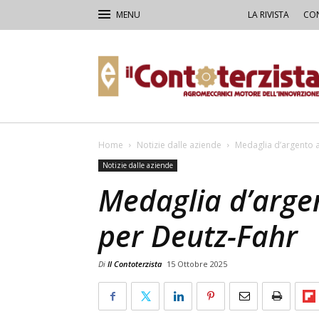
LA RIVISTA
CON
Il
Contoterzista
Home
Notizie dalle aziende
Medaglia d’argento a
Notizie dalle aziende
Medaglia d’arge
per Deutz-Fahr
Di
Il Contoterzista
15 Ottobre 2025