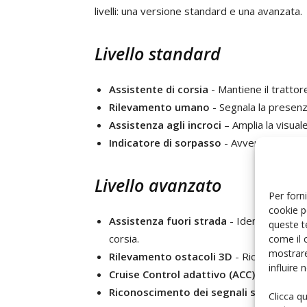
livelli: una versione standard e una avanzata.
Livello standard
Assistente di corsia
- Mantiene il trattore
Rilevamento umano
- Segnala la presenz
Assistenza agli incroci
– Amplia la visua
Indicatore di sorpasso
- Avverte quando
Livello avanzato
Per forni
cookie p
Assistenza fuori strada
- Identifica il t
queste t
corsia.
come il 
mostrare
Rilevamento ostacoli 3D
- Riconosce ogge
influire
Cruise Control adattivo (ACC)
- Mantiene
Riconoscimento dei segnali stradali
- C
Clicca q