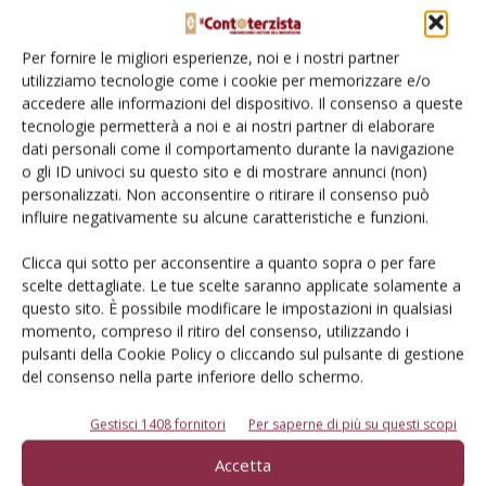
Per fornire le migliori esperienze, noi e i nostri partner
utilizziamo tecnologie come i cookie per memorizzare e/o
accedere alle informazioni del dispositivo. Il consenso a queste
tecnologie permetterà a noi e ai nostri partner di elaborare
dati personali come il comportamento durante la navigazione
E-magazine
o gli ID univoci su questo sito e di mostrare annunci (non)
personalizzati. Non acconsentire o ritirare il consenso può
Tecniche, prodotti e servizi dalle aziende
influire negativamente su alcune caratteristiche e funzioni.
Clicca qui sotto per acconsentire a quanto sopra o per fare
scelte dettagliate. Le tue scelte saranno applicate solamente a
questo sito. È possibile modificare le impostazioni in qualsiasi
momento, compreso il ritiro del consenso, utilizzando i
pulsanti della Cookie Policy o cliccando sul pulsante di gestione
del consenso nella parte inferiore dello schermo.
Catalogo Aziende e Prodotti
Gestisci 1408 fornitori
Per saperne di più su questi scopi
Un modo semplice per cercare un'azienda o un
prodotto!
Accetta