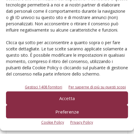
Merlo, come nasce un sollevatore
tecnologie permetterà a noi e ai nostri partner di elaborare
telescopico
dati personali come il comportamento durante la navigazione
o gli ID univoci su questo sito e di mostrare annunci (non)
personalizzati. Non acconsentire o ritirare il consenso può
influire negativamente su alcune caratteristiche e funzioni.
Faresin, accordo con Zeppelin
Danmark per la distribuzione dei
Clicca qui sotto per acconsentire a quanto sopra o per fare
telescopici sul mercato danese
scelte dettagliate. Le tue scelte saranno applicate solamente a
questo sito. È possibile modificare le impostazioni in qualsiasi
momento, compreso il ritiro del consenso, utilizzando i
pulsanti della Cookie Policy o cliccando sul pulsante di gestione
del consenso nella parte inferiore dello schermo.
LASCIA UN COMMENTO
Gestisci 1408 fornitori
Per saperne di più su questi scopi
Accetta
Preferenze
Cookie Policy
Privacy Policy